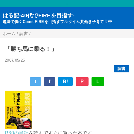
=
はる記-40代でFIREを目指す-
趣味で働くCoast FIREを目指すフルタイム共働き子育て世帯
ホーム
/
読書
/
「勝ち馬に乗る！」
2007/05/25
読書
t
f
B!
P
L
R30の書評
を読んですぐに買った本です。