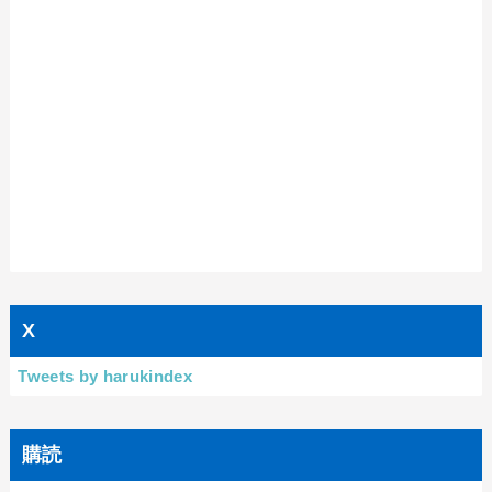
X
Tweets by harukindex
購読