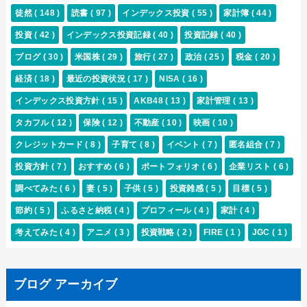
徒然
( 148 )
読書
( 97 )
インデックス投資
( 55 )
家計簿
( 44 )
投資
( 42 )
インデックス投資記録
( 40 )
投資記録
( 40 )
ブログ
( 30 )
米国株
( 29 )
旅行
( 27 )
政治
( 25 )
税金
( 20 )
経済
( 18 )
最近の投資状況
( 17 )
NISA
( 16 )
インデックス投資方針
( 15 )
AKB48
( 13 )
家計管理
( 13 )
タカフル
( 12 )
保険
( 12 )
不動産
( 10 )
映画
( 10 )
クレジットカード
( 8 )
子育て
( 8 )
イベント
( 7 )
匿名組合
( 7 )
投資方針
( 7 )
おすすめ
( 6 )
ポートフォリオ
( 6 )
企業リスト
( 6 )
調べてみた
( 6 )
妻
( 5 )
子供
( 5 )
投資雑感
( 5 )
目標
( 5 )
節約
( 5 )
ふるさと納税
( 4 )
プロフィール
( 4 )
家計
( 4 )
考えてみた
( 4 )
アニメ
( 3 )
投資戦略
( 2 )
FIRE
( 1 )
JGC
( 1 )
ブログ アーカイブ