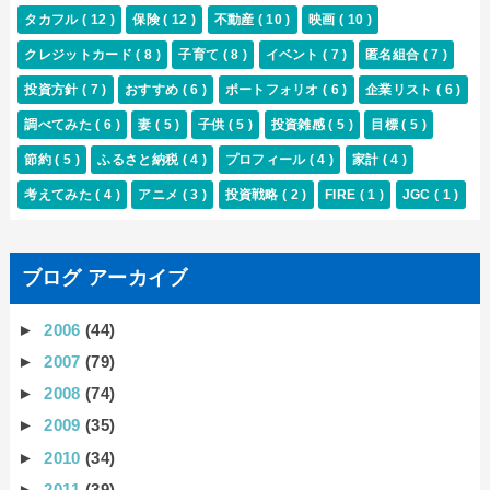
タカフル
( 12 )
保険
( 12 )
不動産
( 10 )
映画
( 10 )
クレジットカード
( 8 )
子育て
( 8 )
イベント
( 7 )
匿名組合
( 7 )
投資方針
( 7 )
おすすめ
( 6 )
ポートフォリオ
( 6 )
企業リスト
( 6 )
調べてみた
( 6 )
妻
( 5 )
子供
( 5 )
投資雑感
( 5 )
目標
( 5 )
節約
( 5 )
ふるさと納税
( 4 )
プロフィール
( 4 )
家計
( 4 )
考えてみた
( 4 )
アニメ
( 3 )
投資戦略
( 2 )
FIRE
( 1 )
JGC
( 1 )
ブログ アーカイブ
►
2006
(44)
►
2007
(79)
►
2008
(74)
►
2009
(35)
►
2010
(34)
►
2011
(39)