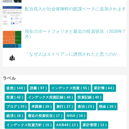
配当収入が社会保険料の賦課ベースに追加されます
現在のポートフォリオと最近の投資状況（2026年7
月）
「なぜ人はエイリアンに誘拐されたと思うのか」
ラベル
徒然
( 148 )
読書
( 97 )
インデックス投資
( 55 )
家計簿
( 44 )
投資
( 42 )
インデックス投資記録
( 40 )
投資記録
( 40 )
ブログ
( 30 )
米国株
( 29 )
旅行
( 27 )
政治
( 25 )
税金
( 20 )
経済
( 18 )
最近の投資状況
( 17 )
NISA
( 16 )
インデックス投資方針
( 15 )
AKB48
( 13 )
家計管理
( 13 )