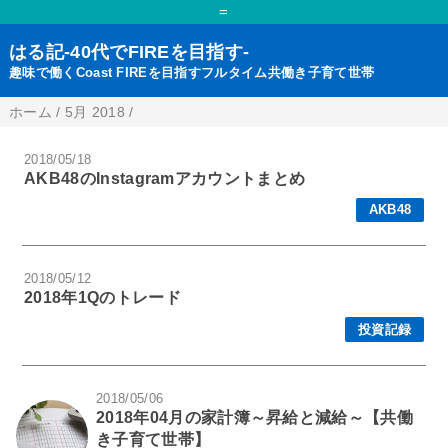
=
はる記-40代でFIREを目指す-
趣味で働くCoast FIREを目指すフルタイム共働き子育て世帯
ホーム
/
5月 2018
/
2018/05/18
AKB48のInstagramアカウントまとめ
AKB48
2018/05/12
2018年1Qのトレード
投資記録
2018/05/06
2018年04月の家計簿～昇給と減給～【共働
き子育て世帯】