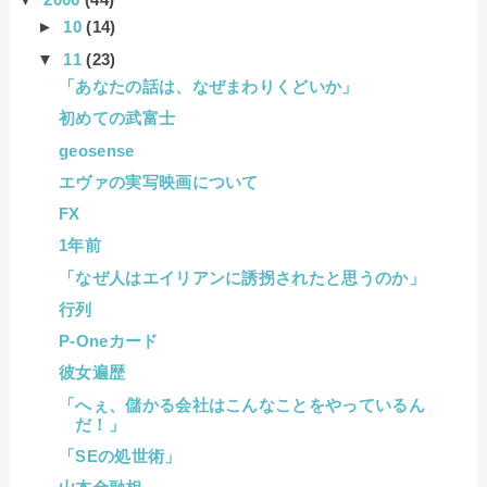
►
10
(14)
▼
11
(23)
「あなたの話は、なぜまわりくどいか」
初めての武富士
geosense
エヴァの実写映画について
FX
1年前
「なぜ人はエイリアンに誘拐されたと思うのか」
行列
P-Oneカード
彼女遍歴
「へぇ、儲かる会社はこんなことをやっているん
だ！」
「SEの処世術」