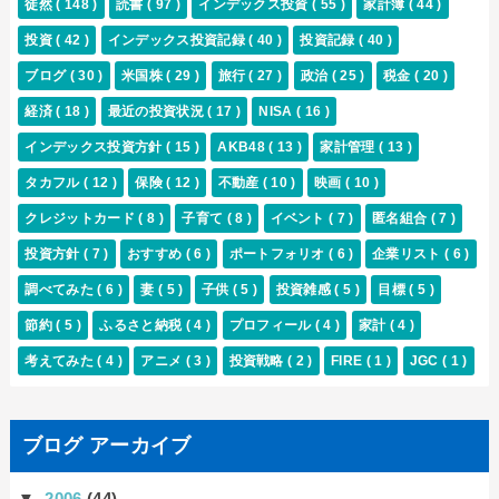
徒然
( 148 )
読書
( 97 )
インデックス投資
( 55 )
家計簿
( 44 )
投資
( 42 )
インデックス投資記録
( 40 )
投資記録
( 40 )
ブログ
( 30 )
米国株
( 29 )
旅行
( 27 )
政治
( 25 )
税金
( 20 )
経済
( 18 )
最近の投資状況
( 17 )
NISA
( 16 )
インデックス投資方針
( 15 )
AKB48
( 13 )
家計管理
( 13 )
タカフル
( 12 )
保険
( 12 )
不動産
( 10 )
映画
( 10 )
クレジットカード
( 8 )
子育て
( 8 )
イベント
( 7 )
匿名組合
( 7 )
投資方針
( 7 )
おすすめ
( 6 )
ポートフォリオ
( 6 )
企業リスト
( 6 )
調べてみた
( 6 )
妻
( 5 )
子供
( 5 )
投資雑感
( 5 )
目標
( 5 )
節約
( 5 )
ふるさと納税
( 4 )
プロフィール
( 4 )
家計
( 4 )
考えてみた
( 4 )
アニメ
( 3 )
投資戦略
( 2 )
FIRE
( 1 )
JGC
( 1 )
ブログ アーカイブ
▼
2006
(44)