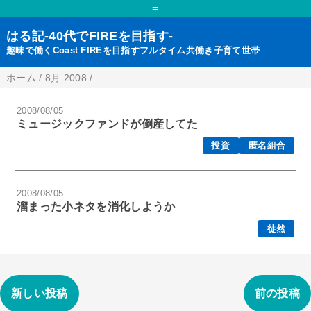
=
はる記-40代でFIREを目指す-
趣味で働くCoast FIREを目指すフルタイム共働き子育て世帯
ホーム
/
8月 2008
/
2008/08/05
ミュージックファンドが倒産してた
投資
匿名組合
2008/08/05
溜まった小ネタを消化しようか
徒然
新しい投稿
前の投稿