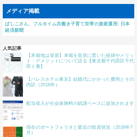
メディア掲載
ばしこさん、フルタイム共働き子育て世帯の資産運用: 日本
経済新聞
人気記事
【本籍地は皇居】本籍を皇居に置いた経緯やメリッ
ト・デメリットについて語る【東京都千代田区千代
田１番】
【パレスホテル東京】結婚式にかかった費用とその
内訳（2016年）
配当収入が社会保険料の賦課ベースに追加されます
現在のポートフォリオと最近の投資状況（2026年7
月）