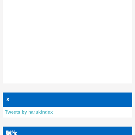
X
Tweets by harukindex
購読