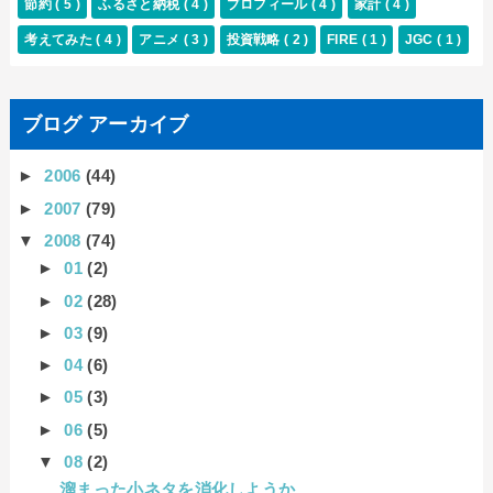
節約
( 5 )
ふるさと納税
( 4 )
プロフィール
( 4 )
家計
( 4 )
考えてみた
( 4 )
アニメ
( 3 )
投資戦略
( 2 )
FIRE
( 1 )
JGC
( 1 )
ブログ アーカイブ
►
2006
(44)
►
2007
(79)
▼
2008
(74)
►
01
(2)
►
02
(28)
►
03
(9)
►
04
(6)
►
05
(3)
►
06
(5)
▼
08
(2)
溜まった小ネタを消化しようか