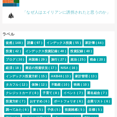
「なぜ人はエイリアンに誘拐されたと思うのか」
ラベル
徒然
( 148 )
読書
( 97 )
インデックス投資
( 55 )
家計簿
( 44 )
投資
( 42 )
インデックス投資記録
( 40 )
投資記録
( 40 )
ブログ
( 30 )
米国株
( 29 )
旅行
( 27 )
政治
( 25 )
税金
( 20 )
経済
( 18 )
最近の投資状況
( 17 )
NISA
( 16 )
インデックス投資方針
( 15 )
AKB48
( 13 )
家計管理
( 13 )
タカフル
( 12 )
保険
( 12 )
不動産
( 10 )
映画
( 10 )
クレジットカード
( 8 )
子育て
( 8 )
イベント
( 7 )
匿名組合
( 7 )
投資方針
( 7 )
おすすめ
( 6 )
ポートフォリオ
( 6 )
企業リスト
( 6 )
調べてみた
( 6 )
妻
( 5 )
子供
( 5 )
投資雑感
( 5 )
目標
( 5 )