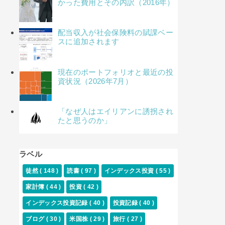
かった費用とその内訳（2016年）
配当収入が社会保険料の賦課ベー
スに追加されます
現在のポートフォリオと最近の投
資状況（2026年7月）
「なぜ人はエイリアンに誘拐され
たと思うのか」
ラベル
徒然
( 148 )
読書
( 97 )
インデックス投資
( 55 )
家計簿
( 44 )
投資
( 42 )
インデックス投資記録
( 40 )
投資記録
( 40 )
ブログ
( 30 )
米国株
( 29 )
旅行
( 27 )