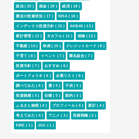
政治
( 25 )
税金
( 20 )
経済
( 18 )
最近の投資状況
( 17 )
NISA
( 16 )
インデックス投資方針
( 15 )
AKB48
( 13 )
家計管理
( 13 )
タカフル
( 12 )
保険
( 12 )
不動産
( 10 )
映画
( 10 )
クレジットカード
( 8 )
子育て
( 8 )
イベント
( 7 )
匿名組合
( 7 )
投資方針
( 7 )
おすすめ
( 6 )
ポートフォリオ
( 6 )
企業リスト
( 6 )
調べてみた
( 6 )
妻
( 5 )
子供
( 5 )
投資雑感
( 5 )
目標
( 5 )
節約
( 5 )
ふるさと納税
( 4 )
プロフィール
( 4 )
家計
( 4 )
考えてみた
( 4 )
アニメ
( 3 )
投資戦略
( 2 )
FIRE
( 1 )
JGC
( 1 )