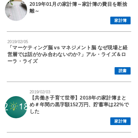
2019年01月の家計簿～家計簿の費目を断捨
離～
家計簿
2019/02/05
「マーケティング脳 vs マネジメント脳 なぜ現場と経
営層では話がかみ合わないのか?」アル・ライズ＆ロ
ーラ・ライズ
読書
2019/02/03
【共働き子育て世帯】2018年の家計簿まと
め＃年間の黒字額152万円、貯蓄率は22%で
した
家計簿