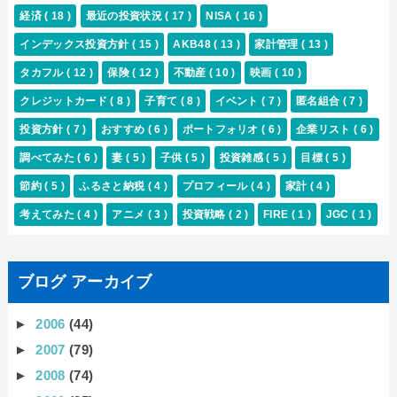
経済
( 18 )
最近の投資状況
( 17 )
NISA
( 16 )
インデックス投資方針
( 15 )
AKB48
( 13 )
家計管理
( 13 )
タカフル
( 12 )
保険
( 12 )
不動産
( 10 )
映画
( 10 )
クレジットカード
( 8 )
子育て
( 8 )
イベント
( 7 )
匿名組合
( 7 )
投資方針
( 7 )
おすすめ
( 6 )
ポートフォリオ
( 6 )
企業リスト
( 6 )
調べてみた
( 6 )
妻
( 5 )
子供
( 5 )
投資雑感
( 5 )
目標
( 5 )
節約
( 5 )
ふるさと納税
( 4 )
プロフィール
( 4 )
家計
( 4 )
考えてみた
( 4 )
アニメ
( 3 )
投資戦略
( 2 )
FIRE
( 1 )
JGC
( 1 )
ブログ アーカイブ
►
2006
(44)
►
2007
(79)
►
2008
(74)