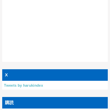
X
Tweets by harukindex
購読