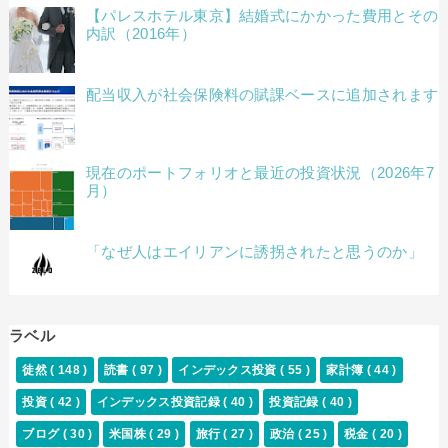
【パレスホテル東京】結婚式にかかった費用とその
内訳（2016年）
配当収入が社会保険料の賦課ベースに追加されます
現在のポートフォリオと最近の投資状況（2026年7
月）
「なぜ人はエイリアンに誘拐されたと思うのか」
ラベル
徒然
( 148 )
読書
( 97 )
インデックス投資
( 55 )
家計簿
( 44 )
投資
( 42 )
インデックス投資記録
( 40 )
投資記録
( 40 )
ブログ
( 30 )
米国株
( 29 )
旅行
( 27 )
政治
( 25 )
税金
( 20 )