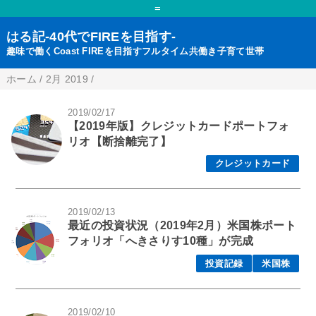
=
はる記-40代でFIREを目指す-
趣味で働くCoast FIREを目指すフルタイム共働き子育て世帯
ホーム
/
2月 2019
/
2019/02/17
【2019年版】クレジットカードポートフォ
リオ【断捨離完了】
クレジットカード
2019/02/13
最近の投資状況（2019年2月）米国株ポート
フォリオ「へきさりす10種」が完成
投資記録
米国株
2019/02/10