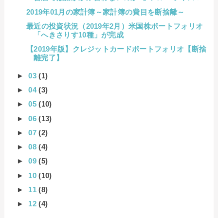
2019年01月の家計簿～家計簿の費目を断捨離～
最近の投資状況（2019年2月）米国株ポートフォリオ
「へきさりす10種」が完成
【2019年版】クレジットカードポートフォリオ【断捨
離完了】
►
03
(1)
►
04
(3)
►
05
(10)
►
06
(13)
►
07
(2)
►
08
(4)
►
09
(5)
►
10
(10)
►
11
(8)
►
12
(4)