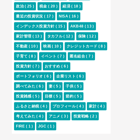
政治
( 25 )
税金
( 20 )
経済
( 18 )
最近の投資状況
( 17 )
NISA
( 16 )
インデックス投資方針
( 15 )
AKB48
( 13 )
家計管理
( 13 )
タカフル
( 12 )
保険
( 12 )
不動産
( 10 )
映画
( 10 )
クレジットカード
( 8 )
子育て
( 8 )
イベント
( 7 )
匿名組合
( 7 )
投資方針
( 7 )
おすすめ
( 6 )
ポートフォリオ
( 6 )
企業リスト
( 6 )
調べてみた
( 6 )
妻
( 5 )
子供
( 5 )
投資雑感
( 5 )
目標
( 5 )
節約
( 5 )
ふるさと納税
( 4 )
プロフィール
( 4 )
家計
( 4 )
考えてみた
( 4 )
アニメ
( 3 )
投資戦略
( 2 )
FIRE
( 1 )
JGC
( 1 )