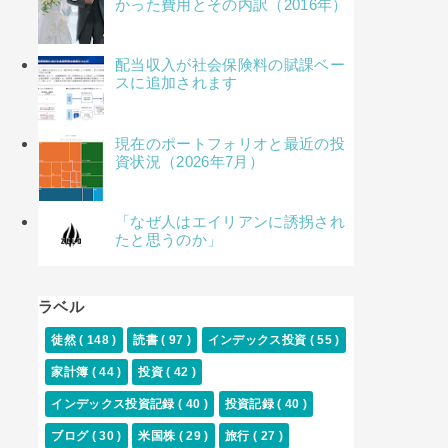
かった費用とその内訳（2016年）
配当収入が社会保険料の賦課ベー
スに追加されます
現在のポートフォリオと最近の投
資状況（2026年7月）
「なぜ人はエイリアンに誘拐され
たと思うのか」
ラベル
徒然
( 148 )
読書
( 97 )
インデックス投資
( 55 )
家計簿
( 44 )
投資
( 42 )
インデックス投資記録
( 40 )
投資記録
( 40 )
ブログ
( 30 )
米国株
( 29 )
旅行
( 27 )