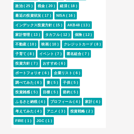
政治
( 25 )
税金
( 20 )
経済
( 18 )
最近の投資状況
( 17 )
NISA
( 16 )
インデックス投資方針
( 15 )
AKB48
( 13 )
家計管理
( 13 )
タカフル
( 12 )
保険
( 12 )
不動産
( 10 )
映画
( 10 )
クレジットカード
( 8 )
子育て
( 8 )
イベント
( 7 )
匿名組合
( 7 )
投資方針
( 7 )
おすすめ
( 6 )
ポートフォリオ
( 6 )
企業リスト
( 6 )
調べてみた
( 6 )
妻
( 5 )
子供
( 5 )
投資雑感
( 5 )
目標
( 5 )
節約
( 5 )
ふるさと納税
( 4 )
プロフィール
( 4 )
家計
( 4 )
考えてみた
( 4 )
アニメ
( 3 )
投資戦略
( 2 )
FIRE
( 1 )
JGC
( 1 )