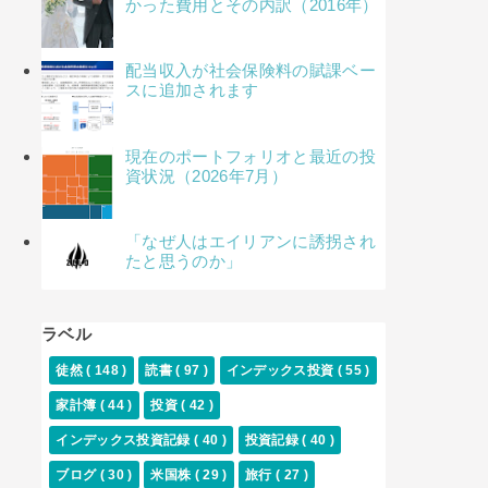
かった費用とその内訳（2016年）
配当収入が社会保険料の賦課ベー
スに追加されます
現在のポートフォリオと最近の投
資状況（2026年7月）
「なぜ人はエイリアンに誘拐され
たと思うのか」
ラベル
徒然
( 148 )
読書
( 97 )
インデックス投資
( 55 )
家計簿
( 44 )
投資
( 42 )
インデックス投資記録
( 40 )
投資記録
( 40 )
ブログ
( 30 )
米国株
( 29 )
旅行
( 27 )