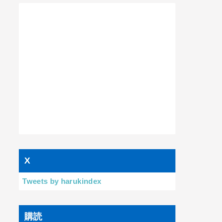
X
Tweets by harukindex
購読