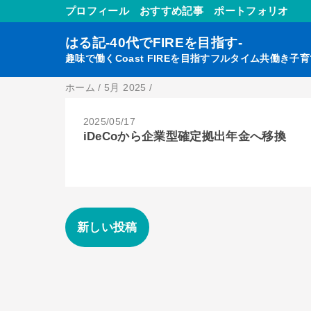
プロフィール
おすすめ記事
ポートフォリオ
はる記-40代でFIREを目指す-
趣味で働くCoast FIREを目指すフルタイム共働き子
ホーム
/
5月 2025
/
2025/05/17
iDeCoから企業型確定拠出年金へ移換
新しい投稿