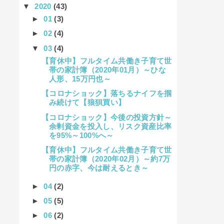
▼
2020
(43)
►
01
(3)
►
02
(4)
▼
03
(4)
【育休中】フルタイム共働き子育て世
帯の家計簿（2020年01月）～ひな
人形、15万円也～
【コロナショック】落ちるナイフを掴
み続けて【狼狽買い】
【コロナショック】今後の投資方針～
余剰資金を投入し、リスク資産比率
を95%～100%へ～
【育休中】フルタイム共働き子育て世
帯の家計簿（2020年02月）～約7万
円の赤字、今は耐えるとき～
►
04
(2)
►
05
(5)
►
06
(2)