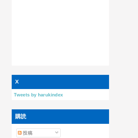
X
Tweets by harukindex
購読
投稿