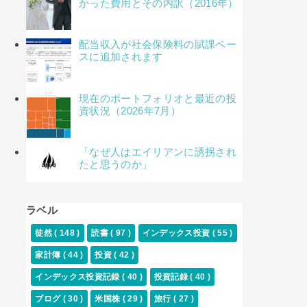
かった費用とその内訳（2016年）
配当収入が社会保険料の賦課ベー
スに追加されます
現在のポートフォリオと最近の投
資状況（2026年7月）
「なぜ人はエイリアンに誘拐され
たと思うのか」
ラベル
徒然
( 148 )
読書
( 97 )
インデックス投資
( 55 )
家計簿
( 44 )
投資
( 42 )
インデックス投資記録
( 40 )
投資記録
( 40 )
ブログ
( 30 )
米国株
( 29 )
旅行
( 27 )