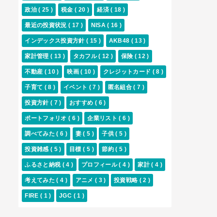
政治
( 25 )
税金
( 20 )
経済
( 18 )
最近の投資状況
( 17 )
NISA
( 16 )
インデックス投資方針
( 15 )
AKB48
( 13 )
家計管理
( 13 )
タカフル
( 12 )
保険
( 12 )
不動産
( 10 )
映画
( 10 )
クレジットカード
( 8 )
子育て
( 8 )
イベント
( 7 )
匿名組合
( 7 )
投資方針
( 7 )
おすすめ
( 6 )
ポートフォリオ
( 6 )
企業リスト
( 6 )
調べてみた
( 6 )
妻
( 5 )
子供
( 5 )
投資雑感
( 5 )
目標
( 5 )
節約
( 5 )
ふるさと納税
( 4 )
プロフィール
( 4 )
家計
( 4 )
考えてみた
( 4 )
アニメ
( 3 )
投資戦略
( 2 )
FIRE
( 1 )
JGC
( 1 )