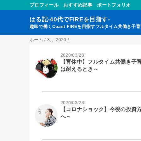
プロフィール
おすすめ記事
ポートフォリオ
はる記-40代でFIREを目指す-
趣味で働くCoast FIREを目指すフルタイム共働き子
ホーム
/
3月 2020
/
2020/03/28
【育休中】フルタイム共働き子育て
は耐えるとき～
2020/03/23
【コロナショック】今後の投資方
へ～