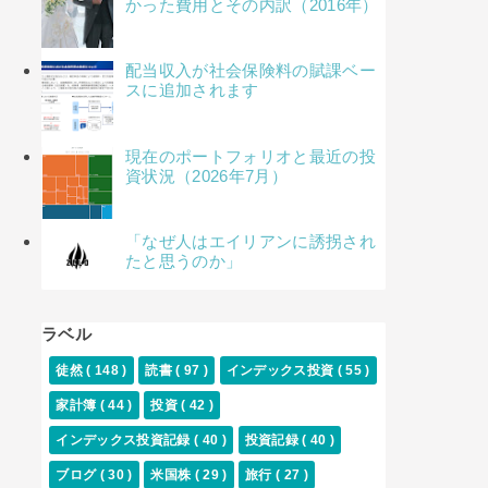
かった費用とその内訳（2016年）
配当収入が社会保険料の賦課ベー
スに追加されます
現在のポートフォリオと最近の投
資状況（2026年7月）
「なぜ人はエイリアンに誘拐され
たと思うのか」
ラベル
徒然
( 148 )
読書
( 97 )
インデックス投資
( 55 )
家計簿
( 44 )
投資
( 42 )
インデックス投資記録
( 40 )
投資記録
( 40 )
ブログ
( 30 )
米国株
( 29 )
旅行
( 27 )