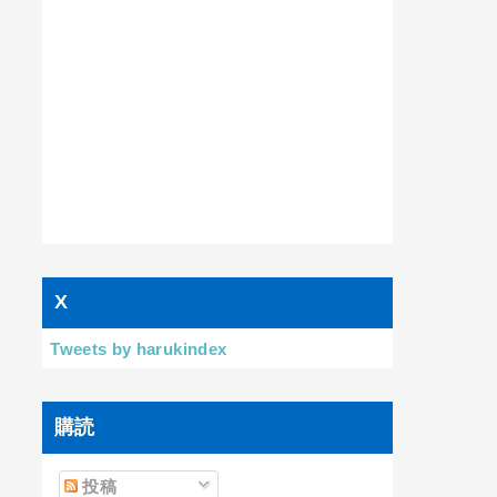
X
Tweets by harukindex
購読
投稿