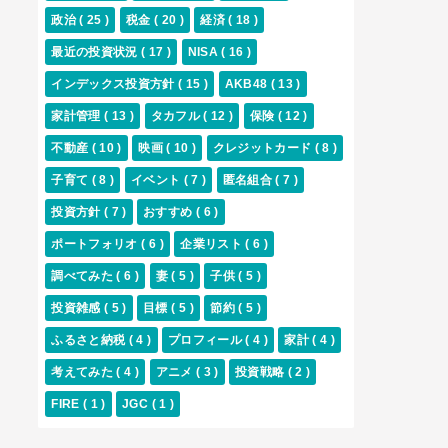
政治
( 25 )
税金
( 20 )
経済
( 18 )
最近の投資状況
( 17 )
NISA
( 16 )
インデックス投資方針
( 15 )
AKB48
( 13 )
家計管理
( 13 )
タカフル
( 12 )
保険
( 12 )
不動産
( 10 )
映画
( 10 )
クレジットカード
( 8 )
子育て
( 8 )
イベント
( 7 )
匿名組合
( 7 )
投資方針
( 7 )
おすすめ
( 6 )
ポートフォリオ
( 6 )
企業リスト
( 6 )
調べてみた
( 6 )
妻
( 5 )
子供
( 5 )
投資雑感
( 5 )
目標
( 5 )
節約
( 5 )
ふるさと納税
( 4 )
プロフィール
( 4 )
家計
( 4 )
考えてみた
( 4 )
アニメ
( 3 )
投資戦略
( 2 )
FIRE
( 1 )
JGC
( 1 )