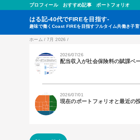
プロフィール
おすすめ記事
ポートフォリオ
はる記-40代でFIREを目指す-
趣味で働くCoast FIREを目指すフルタイム共働き子
ホーム
/
7月 2026
/
2026/07/26
配当収入が社会保険料の賦課ベ
2026/07/01
現在のポートフォリオと最近の投資