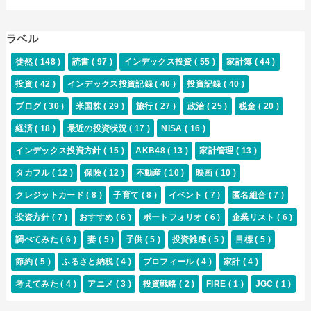
ラベル
徒然
( 148 )
読書
( 97 )
インデックス投資
( 55 )
家計簿
( 44 )
投資
( 42 )
インデックス投資記録
( 40 )
投資記録
( 40 )
ブログ
( 30 )
米国株
( 29 )
旅行
( 27 )
政治
( 25 )
税金
( 20 )
経済
( 18 )
最近の投資状況
( 17 )
NISA
( 16 )
インデックス投資方針
( 15 )
AKB48
( 13 )
家計管理
( 13 )
タカフル
( 12 )
保険
( 12 )
不動産
( 10 )
映画
( 10 )
クレジットカード
( 8 )
子育て
( 8 )
イベント
( 7 )
匿名組合
( 7 )
投資方針
( 7 )
おすすめ
( 6 )
ポートフォリオ
( 6 )
企業リスト
( 6 )
調べてみた
( 6 )
妻
( 5 )
子供
( 5 )
投資雑感
( 5 )
目標
( 5 )
節約
( 5 )
ふるさと納税
( 4 )
プロフィール
( 4 )
家計
( 4 )
考えてみた
( 4 )
アニメ
( 3 )
投資戦略
( 2 )
FIRE
( 1 )
JGC
( 1 )