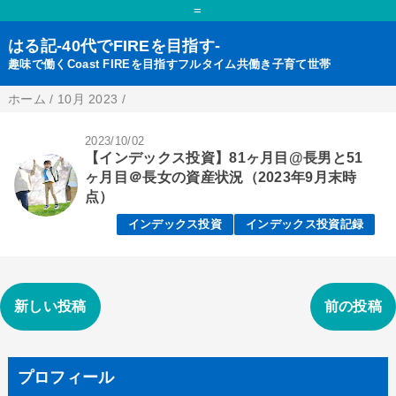
=
はる記-40代でFIREを目指す-
趣味で働くCoast FIREを目指すフルタイム共働き子育て世帯
ホーム
/
10月 2023
/
2023/10/02
【インデックス投資】81ヶ月目@長男と51
ヶ月目＠長女の資産状況（2023年9月末時
点）
インデックス投資
インデックス投資記録
新しい投稿
前の投稿
プロフィール