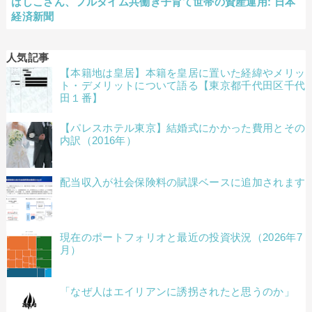
ばしこさん、フルタイム共働き子育て世帯の資産運用: 日本
経済新聞
人気記事
【本籍地は皇居】本籍を皇居に置いた経緯やメリッ
ト・デメリットについて語る【東京都千代田区千代
田１番】
【パレスホテル東京】結婚式にかかった費用とその
内訳（2016年）
配当収入が社会保険料の賦課ベースに追加されます
現在のポートフォリオと最近の投資状況（2026年7
月）
「なぜ人はエイリアンに誘拐されたと思うのか」