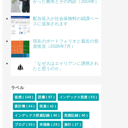
かった費用とその内訳（2016年）
配当収入が社会保険料の賦課ベー
スに追加されます
現在のポートフォリオと最近の投
資状況（2026年7月）
「なぜ人はエイリアンに誘拐され
たと思うのか」
ラベル
徒然
( 148 )
読書
( 97 )
インデックス投資
( 55 )
家計簿
( 44 )
投資
( 42 )
インデックス投資記録
( 40 )
投資記録
( 40 )
ブログ
( 30 )
米国株
( 29 )
旅行
( 27 )