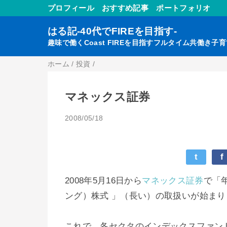
プロフィール
おすすめ記事
ポートフォリオ
はる記-40代でFIREを目指す-
趣味で働くCoast FIREを目指すフルタイム共働き子
ホーム
/
投資
/
マネックス証券
2008/05/18
t
f
2008年5月16日から
マネックス証券
で「
ング）株式 」（長い）の取扱いが始まり
これで、各セクタのインデックスファン