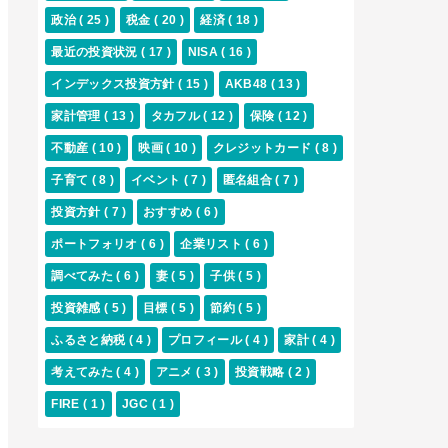
政治
( 25 )
税金
( 20 )
経済
( 18 )
最近の投資状況
( 17 )
NISA
( 16 )
インデックス投資方針
( 15 )
AKB48
( 13 )
家計管理
( 13 )
タカフル
( 12 )
保険
( 12 )
不動産
( 10 )
映画
( 10 )
クレジットカード
( 8 )
子育て
( 8 )
イベント
( 7 )
匿名組合
( 7 )
投資方針
( 7 )
おすすめ
( 6 )
ポートフォリオ
( 6 )
企業リスト
( 6 )
調べてみた
( 6 )
妻
( 5 )
子供
( 5 )
投資雑感
( 5 )
目標
( 5 )
節約
( 5 )
ふるさと納税
( 4 )
プロフィール
( 4 )
家計
( 4 )
考えてみた
( 4 )
アニメ
( 3 )
投資戦略
( 2 )
FIRE
( 1 )
JGC
( 1 )