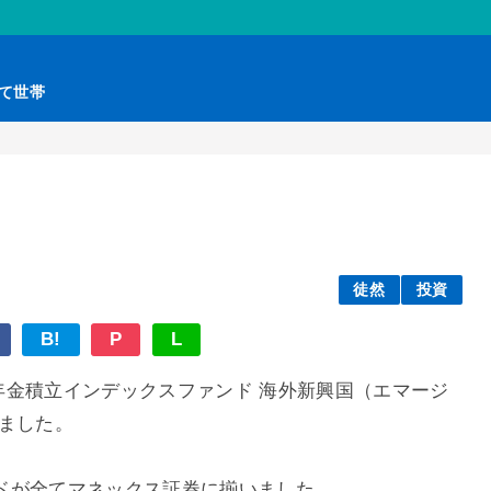
育て世帯
徒然
投資
B!
P
L
年金積立インデックスファンド 海外新興国（エマージ
ました。
ドが全てマネックス証券に揃いました。