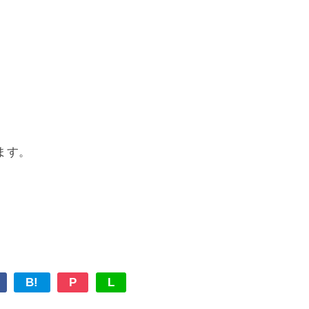
ます。
B!
P
L