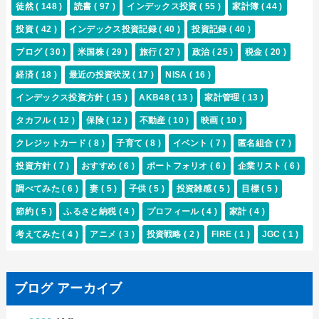
徒然
( 148 )
読書
( 97 )
インデックス投資
( 55 )
家計簿
( 44 )
投資
( 42 )
インデックス投資記録
( 40 )
投資記録
( 40 )
ブログ
( 30 )
米国株
( 29 )
旅行
( 27 )
政治
( 25 )
税金
( 20 )
経済
( 18 )
最近の投資状況
( 17 )
NISA
( 16 )
インデックス投資方針
( 15 )
AKB48
( 13 )
家計管理
( 13 )
タカフル
( 12 )
保険
( 12 )
不動産
( 10 )
映画
( 10 )
クレジットカード
( 8 )
子育て
( 8 )
イベント
( 7 )
匿名組合
( 7 )
投資方針
( 7 )
おすすめ
( 6 )
ポートフォリオ
( 6 )
企業リスト
( 6 )
調べてみた
( 6 )
妻
( 5 )
子供
( 5 )
投資雑感
( 5 )
目標
( 5 )
節約
( 5 )
ふるさと納税
( 4 )
プロフィール
( 4 )
家計
( 4 )
考えてみた
( 4 )
アニメ
( 3 )
投資戦略
( 2 )
FIRE
( 1 )
JGC
( 1 )
ブログ アーカイブ