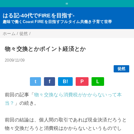
=
はる記-40代でFIREを目指す-
趣味で働くCoast FIREを目指すフルタイム共働き子育て世帯
ホーム
/
徒然
/
物々交換とかポイント経済とか
2009/11/09
徒然
t
f
B!
P
L
前回の記事「
物々交換なら消費税がかからないって本
当？
」の続き。
前回の結論は、個人間の取引であれば現金決済だろうと
物々交換だろうと消費税はかからないというものでし