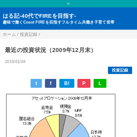
=
はる記-40代でFIREを目指す-
趣味で働くCoast FIREを目指すフルタイム共働き子育て世帯
ホーム
/
投資記録
/
最近の投資状況（2009年12月末）
2010/01/04
投資記録
t
f
B!
P
L