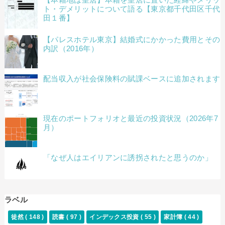
ト・デメリットについて語る【東京都千代田区千代
田１番】
【パレスホテル東京】結婚式にかかった費用とその
内訳（2016年）
配当収入が社会保険料の賦課ベースに追加されます
現在のポートフォリオと最近の投資状況（2026年7
月）
「なぜ人はエイリアンに誘拐されたと思うのか」
ラベル
徒然
( 148 )
読書
( 97 )
インデックス投資
( 55 )
家計簿
( 44 )