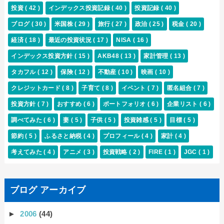
投資
( 42 )
インデックス投資記録
( 40 )
投資記録
( 40 )
ブログ
( 30 )
米国株
( 29 )
旅行
( 27 )
政治
( 25 )
税金
( 20 )
経済
( 18 )
最近の投資状況
( 17 )
NISA
( 16 )
インデックス投資方針
( 15 )
AKB48
( 13 )
家計管理
( 13 )
タカフル
( 12 )
保険
( 12 )
不動産
( 10 )
映画
( 10 )
クレジットカード
( 8 )
子育て
( 8 )
イベント
( 7 )
匿名組合
( 7 )
投資方針
( 7 )
おすすめ
( 6 )
ポートフォリオ
( 6 )
企業リスト
( 6 )
調べてみた
( 6 )
妻
( 5 )
子供
( 5 )
投資雑感
( 5 )
目標
( 5 )
節約
( 5 )
ふるさと納税
( 4 )
プロフィール
( 4 )
家計
( 4 )
考えてみた
( 4 )
アニメ
( 3 )
投資戦略
( 2 )
FIRE
( 1 )
JGC
( 1 )
ブログ アーカイブ
►
2006
(44)