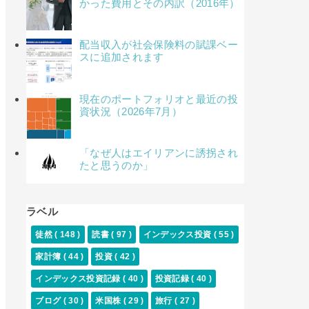
かった費用とその内訳（2016年）
配当収入が社会保険料の賦課ベー
スに追加されます
現在のポートフォリオと最近の投
資状況（2026年7月）
「なぜ人はエイリアンに誘拐され
たと思うのか」
ラベル
徒然
( 148 )
読書
( 97 )
インデックス投資
( 55 )
家計簿
( 44 )
投資
( 42 )
インデックス投資記録
( 40 )
投資記録
( 40 )
ブログ
( 30 )
米国株
( 29 )
旅行
( 27 )