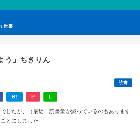
育て世帯
よう」ちきりん
読書
B!
P
L
んでしたが、（最近、読書量が減っているのもあります
くことにしました。