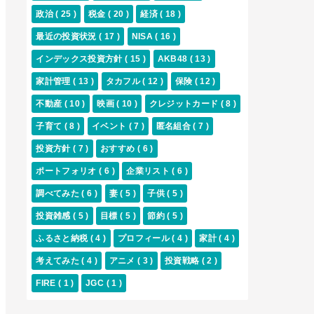
政治
( 25 )
税金
( 20 )
経済
( 18 )
最近の投資状況
( 17 )
NISA
( 16 )
インデックス投資方針
( 15 )
AKB48
( 13 )
家計管理
( 13 )
タカフル
( 12 )
保険
( 12 )
不動産
( 10 )
映画
( 10 )
クレジットカード
( 8 )
子育て
( 8 )
イベント
( 7 )
匿名組合
( 7 )
投資方針
( 7 )
おすすめ
( 6 )
ポートフォリオ
( 6 )
企業リスト
( 6 )
調べてみた
( 6 )
妻
( 5 )
子供
( 5 )
投資雑感
( 5 )
目標
( 5 )
節約
( 5 )
ふるさと納税
( 4 )
プロフィール
( 4 )
家計
( 4 )
考えてみた
( 4 )
アニメ
( 3 )
投資戦略
( 2 )
FIRE
( 1 )
JGC
( 1 )