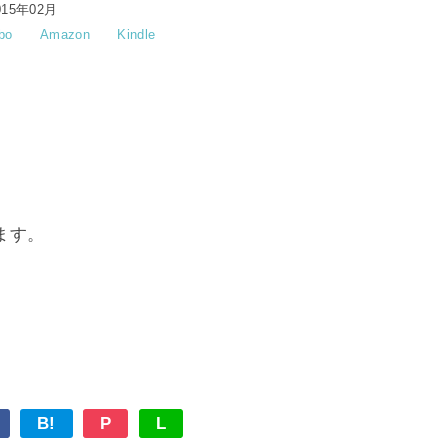
15年02月
bo
Amazon
Kindle
ます。
B!
P
L