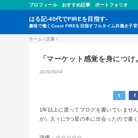
プロフィール
おすすめ記事
ポートフォリオ
はる記-40代でFIREを目指す-
趣味で働くCoast FIREを目指すフルタイム共働き子
ホーム
/
読書
/
「マーケット感覚を身につけ
2015/05/04
t
f
1年以上に渡ってブログを書いていませ
が）久々に5つ星の本に出会ったので書
評価：☆☆☆☆☆