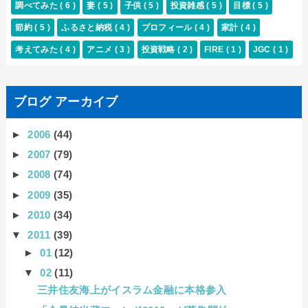
調べてみた
( 6 )
妻
( 5 )
子供
( 5 )
投資雑感
( 5 )
目標
( 5 )
節約
( 5 )
ふるさと納税
( 4 )
プロフィール
( 4 )
家計
( 4 )
考えてみた
( 4 )
アニメ
( 3 )
投資戦略
( 2 )
FIRE
( 1 )
JGC
( 1 )
ブログ アーカイブ
►
2006
(44)
►
2007
(79)
►
2008
(74)
►
2009
(35)
►
2010
(34)
▼
2011
(39)
►
01
(12)
▼
02
(11)
三井住友海上がイスラム金融に本格参入