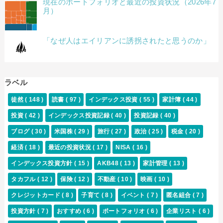
現在のポートフォリオと最近の投資状況（2026年7
月）
「なぜ人はエイリアンに誘拐されたと思うのか」
ラベル
徒然
( 148 )
読書
( 97 )
インデックス投資
( 55 )
家計簿
( 44 )
投資
( 42 )
インデックス投資記録
( 40 )
投資記録
( 40 )
ブログ
( 30 )
米国株
( 29 )
旅行
( 27 )
政治
( 25 )
税金
( 20 )
経済
( 18 )
最近の投資状況
( 17 )
NISA
( 16 )
インデックス投資方針
( 15 )
AKB48
( 13 )
家計管理
( 13 )
タカフル
( 12 )
保険
( 12 )
不動産
( 10 )
映画
( 10 )
クレジットカード
( 8 )
子育て
( 8 )
イベント
( 7 )
匿名組合
( 7 )
投資方針
( 7 )
おすすめ
( 6 )
ポートフォリオ
( 6 )
企業リスト
( 6 )