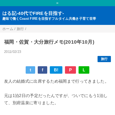
=
はる記-40代でFIREを目指す-
趣味で働くCoast FIREを目指すフルタイム共働き子育て世帯
ホーム
/
旅行
/
福岡・佐賀・大分旅行メモ(2010年10月)
2011/02/23
旅行
t
f
B!
P
L
友人の結婚式に出席するため福岡まで行ってきました。
元は1泊2日の予定だったんですが、ついでにもう1泊し
て、別府温泉に寄りました。