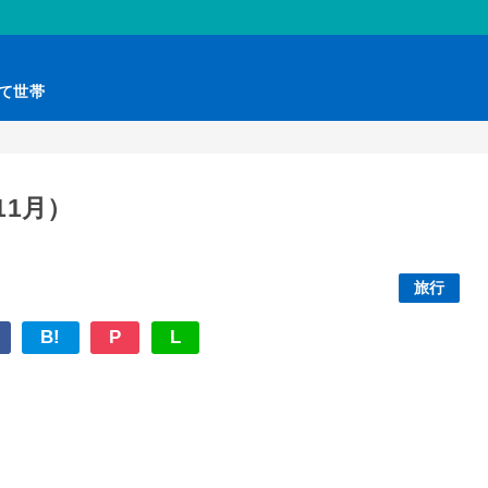
育て世帯
11月）
旅行
B!
P
L