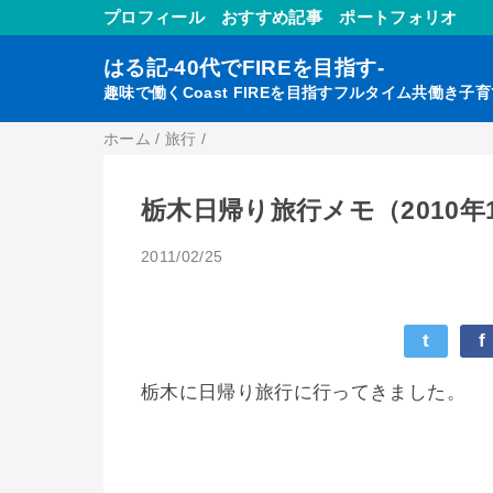
プロフィール
おすすめ記事
ポートフォリオ
はる記-40代でFIREを目指す-
趣味で働くCoast FIREを目指すフルタイム共働き子
ホーム
/
旅行
/
栃木日帰り旅行メモ（2010年
2011/02/25
t
f
栃木に日帰り旅行に行ってきました。