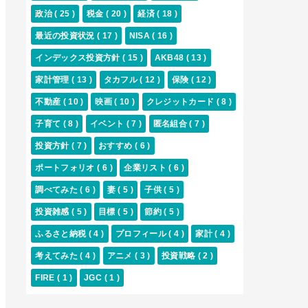
政治
( 25 )
税金
( 20 )
経済
( 18 )
最近の投資状況
( 17 )
NISA
( 16 )
インデックス投資方針
( 15 )
AKB48
( 13 )
家計管理
( 13 )
タカフル
( 12 )
保険
( 12 )
不動産
( 10 )
映画
( 10 )
クレジットカード
( 8 )
子育て
( 8 )
イベント
( 7 )
匿名組合
( 7 )
投資方針
( 7 )
おすすめ
( 6 )
ポートフォリオ
( 6 )
企業リスト
( 6 )
調べてみた
( 6 )
妻
( 5 )
子供
( 5 )
投資雑感
( 5 )
目標
( 5 )
節約
( 5 )
ふるさと納税
( 4 )
プロフィール
( 4 )
家計
( 4 )
考えてみた
( 4 )
アニメ
( 3 )
投資戦略
( 2 )
FIRE
( 1 )
JGC
( 1 )