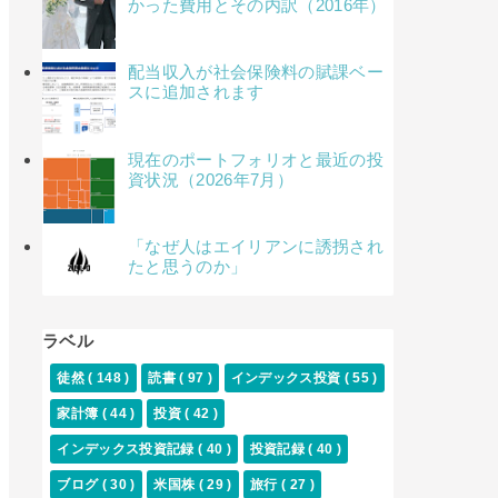
かった費用とその内訳（2016年）
配当収入が社会保険料の賦課ベー
スに追加されます
現在のポートフォリオと最近の投
資状況（2026年7月）
「なぜ人はエイリアンに誘拐され
たと思うのか」
ラベル
徒然
( 148 )
読書
( 97 )
インデックス投資
( 55 )
家計簿
( 44 )
投資
( 42 )
インデックス投資記録
( 40 )
投資記録
( 40 )
ブログ
( 30 )
米国株
( 29 )
旅行
( 27 )