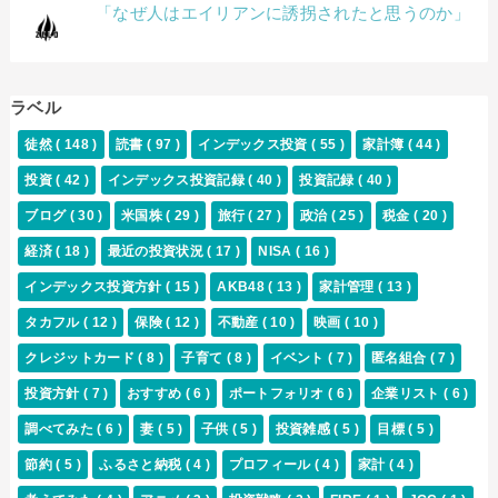
「なぜ人はエイリアンに誘拐されたと思うのか」
ラベル
徒然
( 148 )
読書
( 97 )
インデックス投資
( 55 )
家計簿
( 44 )
投資
( 42 )
インデックス投資記録
( 40 )
投資記録
( 40 )
ブログ
( 30 )
米国株
( 29 )
旅行
( 27 )
政治
( 25 )
税金
( 20 )
経済
( 18 )
最近の投資状況
( 17 )
NISA
( 16 )
インデックス投資方針
( 15 )
AKB48
( 13 )
家計管理
( 13 )
タカフル
( 12 )
保険
( 12 )
不動産
( 10 )
映画
( 10 )
クレジットカード
( 8 )
子育て
( 8 )
イベント
( 7 )
匿名組合
( 7 )
投資方針
( 7 )
おすすめ
( 6 )
ポートフォリオ
( 6 )
企業リスト
( 6 )
調べてみた
( 6 )
妻
( 5 )
子供
( 5 )
投資雑感
( 5 )
目標
( 5 )
節約
( 5 )
ふるさと納税
( 4 )
プロフィール
( 4 )
家計
( 4 )