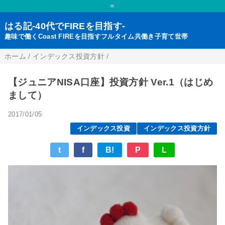
=
はる記-40代でFIREを目指す-
趣味で働くCoast FIREを目指すフルタイム共働き子育て世帯
ホーム
/
インデックス投資方針
/
【ジュニアNISA口座】投資方針 Ver.1（はじめ
まして）
2017/01/05
インデックス投資
インデックス投資方針
t
f
B!
P
L