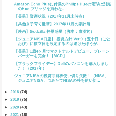
Amazon Echo Plusに付属のPhilips Hueの電球は別売
のHue ブリッジを買わな...
【長男】資産状況（2017年11月末時点）
【共働き子育て世帯】2017年11月の家計簿
【映画】Godzilla 怪獣惑星（脚本：虚淵玄）
【ジュニアNISA口座】 投資方針 Ver.9（五十日（ごと
おび）に積立日を設定するのは避けたほうが...
【長男】1歳4ヶ月でマクドナルドデビュー、プレーン
バーガーを完食！【MCD】
【ブラックフライデー】Dellのパソコンを購入しまし
た！（2017年）
ジュニアNISAの投資可能枠使い切り失敗！（NISA、
ジュニアNISA、つみたてNISAの枠を使い切...
►
2018
(74)
►
2019
(75)
►
2020
(43)
►
2021
(18)