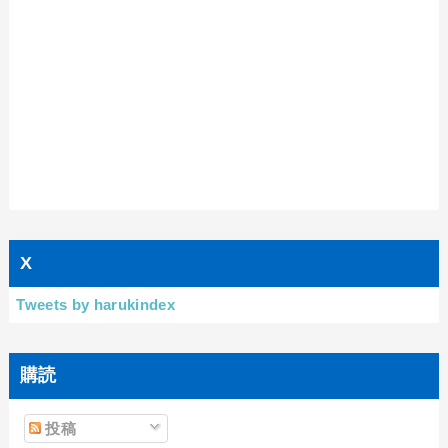
X
Tweets by harukindex
購読
投稿