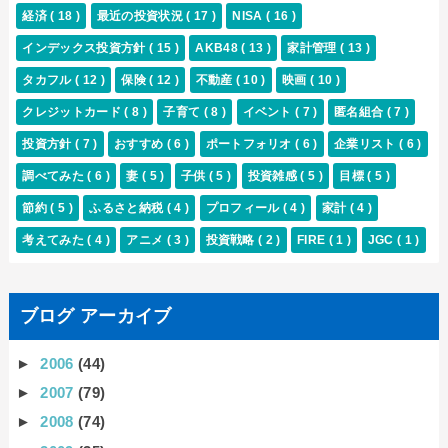
経済
( 18 )
最近の投資状況
( 17 )
NISA
( 16 )
インデックス投資方針
( 15 )
AKB48
( 13 )
家計管理
( 13 )
タカフル
( 12 )
保険
( 12 )
不動産
( 10 )
映画
( 10 )
クレジットカード
( 8 )
子育て
( 8 )
イベント
( 7 )
匿名組合
( 7 )
投資方針
( 7 )
おすすめ
( 6 )
ポートフォリオ
( 6 )
企業リスト
( 6 )
調べてみた
( 6 )
妻
( 5 )
子供
( 5 )
投資雑感
( 5 )
目標
( 5 )
節約
( 5 )
ふるさと納税
( 4 )
プロフィール
( 4 )
家計
( 4 )
考えてみた
( 4 )
アニメ
( 3 )
投資戦略
( 2 )
FIRE
( 1 )
JGC
( 1 )
ブログ アーカイブ
►
2006
(44)
►
2007
(79)
►
2008
(74)