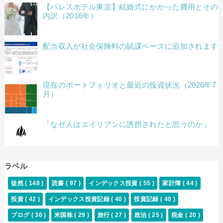
【パレスホテル東京】結婚式にかかった費用とその
内訳（2016年）
配当収入が社会保険料の賦課ベースに追加されます
現在のポートフォリオと最近の投資状況（2026年7
月）
「なぜ人はエイリアンに誘拐されたと思うのか」
ラベル
徒然
( 148 )
読書
( 97 )
インデックス投資
( 55 )
家計簿
( 44 )
投資
( 42 )
インデックス投資記録
( 40 )
投資記録
( 40 )
ブログ
( 30 )
米国株
( 29 )
旅行
( 27 )
政治
( 25 )
税金
( 20 )