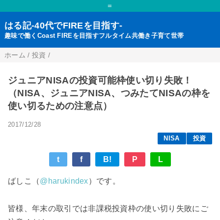
=
はる記-40代でFIREを目指す-
趣味で働くCoast FIREを目指すフルタイム共働き子育て世帯
ホーム
/
投資
/
ジュニアNISAの投資可能枠使い切り失敗！
（NISA、ジュニアNISA、つみたてNISAの枠を
使い切るための注意点）
2017/12/28
NISA
投資
t
f
B!
P
L
ばしこ（
@harukindex
）です。
皆様、年末の取引では非課税投資枠の使い切り失敗にご