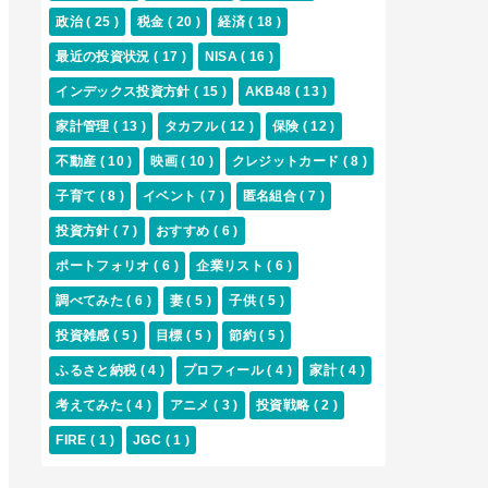
政治
( 25 )
税金
( 20 )
経済
( 18 )
最近の投資状況
( 17 )
NISA
( 16 )
インデックス投資方針
( 15 )
AKB48
( 13 )
家計管理
( 13 )
タカフル
( 12 )
保険
( 12 )
不動産
( 10 )
映画
( 10 )
クレジットカード
( 8 )
子育て
( 8 )
イベント
( 7 )
匿名組合
( 7 )
投資方針
( 7 )
おすすめ
( 6 )
ポートフォリオ
( 6 )
企業リスト
( 6 )
調べてみた
( 6 )
妻
( 5 )
子供
( 5 )
投資雑感
( 5 )
目標
( 5 )
節約
( 5 )
ふるさと納税
( 4 )
プロフィール
( 4 )
家計
( 4 )
考えてみた
( 4 )
アニメ
( 3 )
投資戦略
( 2 )
FIRE
( 1 )
JGC
( 1 )