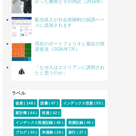
かった費用とその内訳（2016年）
配当収入が社会保険料の賦課ベー
スに追加されます
現在のポートフォリオと最近の投
資状況（2026年7月）
「なぜ人はエイリアンに誘拐され
たと思うのか」
ラベル
徒然
( 148 )
読書
( 97 )
インデックス投資
( 55 )
家計簿
( 44 )
投資
( 42 )
インデックス投資記録
( 40 )
投資記録
( 40 )
ブログ
( 30 )
米国株
( 29 )
旅行
( 27 )