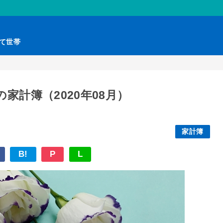
育て世帯
家計簿（2020年08月）
家計簿
B!
P
L