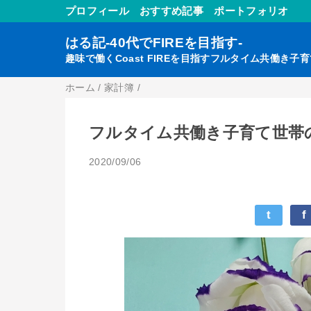
プロフィール
おすすめ記事
ポートフォリオ
はる記-40代でFIREを目指す-
趣味で働くCoast FIREを目指すフルタイム共働き子
ホーム
/
家計簿
/
フルタイム共働き子育て世帯の
2020/09/06
t
f