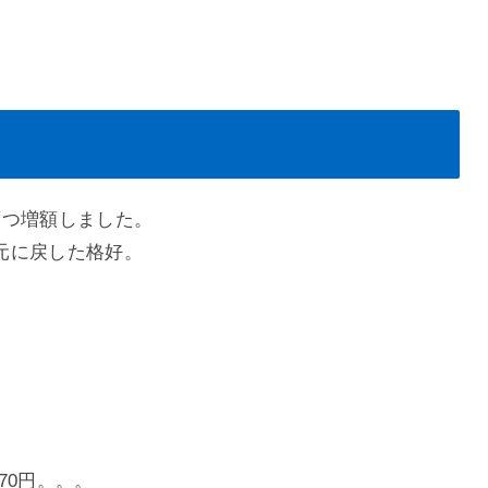
ずつ増額しました。
元に戻した格好。
70円。。。