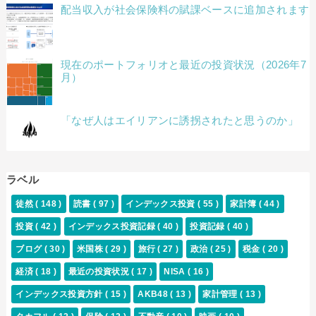
配当収入が社会保険料の賦課ベースに追加されます
現在のポートフォリオと最近の投資状況（2026年7
月）
「なぜ人はエイリアンに誘拐されたと思うのか」
ラベル
徒然
( 148 )
読書
( 97 )
インデックス投資
( 55 )
家計簿
( 44 )
投資
( 42 )
インデックス投資記録
( 40 )
投資記録
( 40 )
ブログ
( 30 )
米国株
( 29 )
旅行
( 27 )
政治
( 25 )
税金
( 20 )
経済
( 18 )
最近の投資状況
( 17 )
NISA
( 16 )
インデックス投資方針
( 15 )
AKB48
( 13 )
家計管理
( 13 )