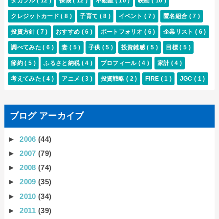
タカフル
( 12 )
保険
( 12 )
不動産
( 10 )
映画
( 10 )
クレジットカード
( 8 )
子育て
( 8 )
イベント
( 7 )
匿名組合
( 7 )
投資方針
( 7 )
おすすめ
( 6 )
ポートフォリオ
( 6 )
企業リスト
( 6 )
調べてみた
( 6 )
妻
( 5 )
子供
( 5 )
投資雑感
( 5 )
目標
( 5 )
節約
( 5 )
ふるさと納税
( 4 )
プロフィール
( 4 )
家計
( 4 )
考えてみた
( 4 )
アニメ
( 3 )
投資戦略
( 2 )
FIRE
( 1 )
JGC
( 1 )
ブログ アーカイブ
►
2006
(44)
►
2007
(79)
►
2008
(74)
►
2009
(35)
►
2010
(34)
►
2011
(39)