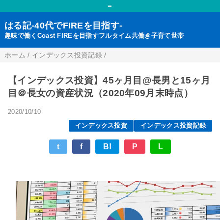
=
はる記-40代でFIREを目指す-
趣味で働くCoast FIREを目指すフルタイム共働き子育て世帯
ホーム
/
インデックス投資記録
/
【インデックス投資】45ヶ月目@長男と15ヶ月
目＠長女の資産状況（2020年09月末時点）
2020/10/10
インデックス投資
インデックス投資記録
t
f
B!
P
L