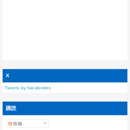
X
Tweets by harukindex
購読
投稿