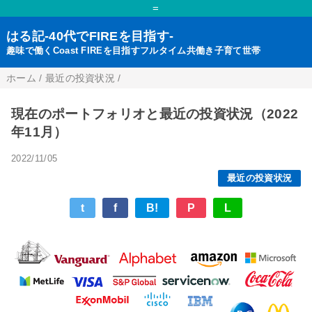
=
はる記-40代でFIREを目指す-
趣味で働くCoast FIREを目指すフルタイム共働き子育て世帯
ホーム
/
最近の投資状況
/
現在のポートフォリオと最近の投資状況（2022
年11月）
2022/11/05
最近の投資状況
t
f
B!
P
L