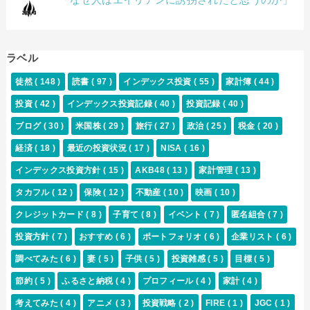
ラベル
徒然
( 148 )
読書
( 97 )
インデックス投資
( 55 )
家計簿
( 44 )
投資
( 42 )
インデックス投資記録
( 40 )
投資記録
( 40 )
ブログ
( 30 )
米国株
( 29 )
旅行
( 27 )
政治
( 25 )
税金
( 20 )
経済
( 18 )
最近の投資状況
( 17 )
NISA
( 16 )
インデックス投資方針
( 15 )
AKB48
( 13 )
家計管理
( 13 )
タカフル
( 12 )
保険
( 12 )
不動産
( 10 )
映画
( 10 )
クレジットカード
( 8 )
子育て
( 8 )
イベント
( 7 )
匿名組合
( 7 )
投資方針
( 7 )
おすすめ
( 6 )
ポートフォリオ
( 6 )
企業リスト
( 6 )
調べてみた
( 6 )
妻
( 5 )
子供
( 5 )
投資雑感
( 5 )
目標
( 5 )
節約
( 5 )
ふるさと納税
( 4 )
プロフィール
( 4 )
家計
( 4 )
考えてみた
( 4 )
アニメ
( 3 )
投資戦略
( 2 )
FIRE
( 1 )
JGC
( 1 )