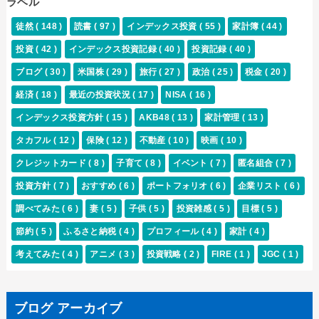
ラベル
徒然
( 148 )
読書
( 97 )
インデックス投資
( 55 )
家計簿
( 44 )
投資
( 42 )
インデックス投資記録
( 40 )
投資記録
( 40 )
ブログ
( 30 )
米国株
( 29 )
旅行
( 27 )
政治
( 25 )
税金
( 20 )
経済
( 18 )
最近の投資状況
( 17 )
NISA
( 16 )
インデックス投資方針
( 15 )
AKB48
( 13 )
家計管理
( 13 )
タカフル
( 12 )
保険
( 12 )
不動産
( 10 )
映画
( 10 )
クレジットカード
( 8 )
子育て
( 8 )
イベント
( 7 )
匿名組合
( 7 )
投資方針
( 7 )
おすすめ
( 6 )
ポートフォリオ
( 6 )
企業リスト
( 6 )
調べてみた
( 6 )
妻
( 5 )
子供
( 5 )
投資雑感
( 5 )
目標
( 5 )
節約
( 5 )
ふるさと納税
( 4 )
プロフィール
( 4 )
家計
( 4 )
考えてみた
( 4 )
アニメ
( 3 )
投資戦略
( 2 )
FIRE
( 1 )
JGC
( 1 )
ブログ アーカイブ