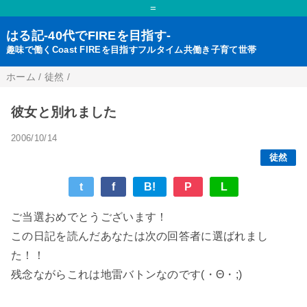
=
はる記-40代でFIREを目指す-
趣味で働くCoast FIREを目指すフルタイム共働き子育て世帯
ホーム
/
徒然
/
彼女と別れました
2006/10/14
徒然
t
f
B!
P
L
ご当選おめでとうございます！
この日記を読んだあなたは次の回答者に選ばれまし
た！！
残念ながらこれは地雷バトンなのです(・Θ・;)