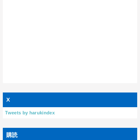
X
Tweets by harukindex
購読