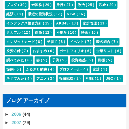
ブログ
( 30 )
米国株
( 29 )
旅行
( 27 )
政治
( 25 )
税金
( 20 )
経済
( 18 )
最近の投資状況
( 17 )
NISA
( 16 )
インデックス投資方針
( 15 )
AKB48
( 13 )
家計管理
( 13 )
タカフル
( 12 )
保険
( 12 )
不動産
( 10 )
映画
( 10 )
クレジットカード
( 8 )
子育て
( 8 )
イベント
( 7 )
匿名組合
( 7 )
投資方針
( 7 )
おすすめ
( 6 )
ポートフォリオ
( 6 )
企業リスト
( 6 )
調べてみた
( 6 )
妻
( 5 )
子供
( 5 )
投資雑感
( 5 )
目標
( 5 )
節約
( 5 )
ふるさと納税
( 4 )
プロフィール
( 4 )
家計
( 4 )
考えてみた
( 4 )
アニメ
( 3 )
投資戦略
( 2 )
FIRE
( 1 )
JGC
( 1 )
ブログ アーカイブ
►
2006
(44)
►
2007
(79)