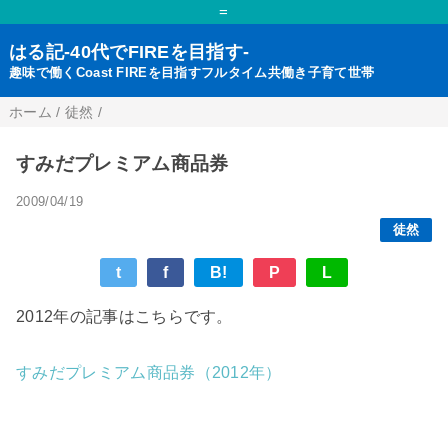
=
はる記-40代でFIREを目指す-
趣味で働くCoast FIREを目指すフルタイム共働き子育て世帯
ホーム
/
徒然
/
すみだプレミアム商品券
2009/04/19
徒然
t
f
B!
P
L
2012年の記事はこちらです。
すみだプレミアム商品券（2012年）