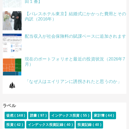
田１番】
【パレスホテル東京】結婚式にかかった費用とその
内訳（2016年）
配当収入が社会保険料の賦課ベースに追加されます
現在のポートフォリオと最近の投資状況（2026年7
月）
「なぜ人はエイリアンに誘拐されたと思うのか」
ラベル
徒然
( 148 )
読書
( 97 )
インデックス投資
( 55 )
家計簿
( 44 )
投資
( 42 )
インデックス投資記録
( 40 )
投資記録
( 40 )