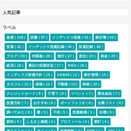
人気記事
ラベル
徒然
( 148 )
読書
( 97 )
インデックス投資
( 55 )
家計簿
( 44 )
投資
( 42 )
インデックス投資記録
( 40 )
投資記録
( 40 )
ブログ
( 30 )
米国株
( 29 )
旅行
( 27 )
政治
( 25 )
税金
( 20 )
経済
( 18 )
最近の投資状況
( 17 )
NISA
( 16 )
インデックス投資方針
( 15 )
AKB48
( 13 )
家計管理
( 13 )
タカフル
( 12 )
保険
( 12 )
不動産
( 10 )
映画
( 10 )
クレジットカード
( 8 )
子育て
( 8 )
イベント
( 7 )
匿名組合
( 7 )
投資方針
( 7 )
おすすめ
( 6 )
ポートフォリオ
( 6 )
企業リスト
( 6 )
調べてみた
( 6 )
妻
( 5 )
子供
( 5 )
投資雑感
( 5 )
目標
( 5 )
節約
( 5 )
ふるさと納税
( 4 )
プロフィール
( 4 )
家計
( 4 )
考えてみた
( 4 )
アニメ
( 3 )
投資戦略
( 2 )
FIRE
( 1 )
JGC
( 1 )