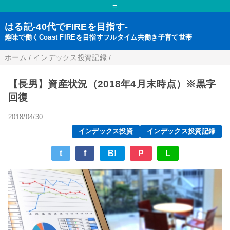
=
はる記-40代でFIREを目指す-
趣味で働くCoast FIREを目指すフルタイム共働き子育て世帯
ホーム
/
インデックス投資記録
/
【長男】資産状況（2018年4月末時点）※黒字
回復
2018/04/30
インデックス投資
インデックス投資記録
t
f
B!
P
L