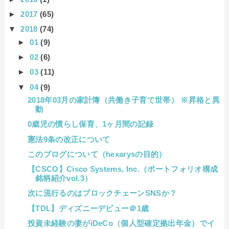
►
2017
(65)
▼
2018
(74)
►
01
(9)
►
02
(6)
►
03
(11)
▼
04
(9)
2018年03月の家計簿（共働き子育て世帯） ※昇格と異
動
0歳児の慣らし保育、1ヶ月間の記録
憲法9条の改正について
このブログについて（hexarysの目的）
【CSCO】Cisco Systems, Inc.（ポートフォリオ構成
銘柄紹介vol.3）
次に流行るのはブロックチェーンSNSか？
【TDL】ディズニーデビュー＠1歳
投資未経験の妻がiDeCo（個人型確定拠出年金）でイ