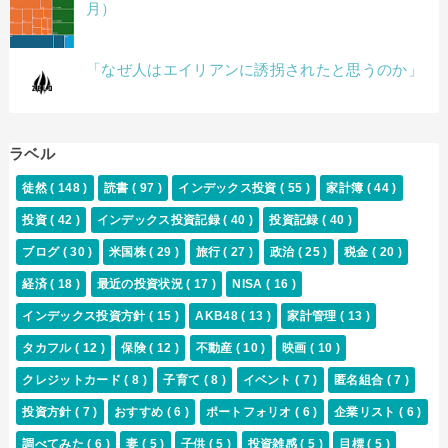
月）
「なぜ人はエイリアンに誘拐されたと思うのか」
ラベル
徒然
( 148 )
読書
( 97 )
インデックス投資
( 55 )
家計簿
( 44 )
投資
( 42 )
インデックス投資記録
( 40 )
投資記録
( 40 )
ブログ
( 30 )
米国株
( 29 )
旅行
( 27 )
政治
( 25 )
税金
( 20 )
経済
( 18 )
最近の投資状況
( 17 )
NISA
( 16 )
インデックス投資方針
( 15 )
AKB48
( 13 )
家計管理
( 13 )
タカフル
( 12 )
保険
( 12 )
不動産
( 10 )
映画
( 10 )
クレジットカード
( 8 )
子育て
( 8 )
イベント
( 7 )
匿名組合
( 7 )
投資方針
( 7 )
おすすめ
( 6 )
ポートフォリオ
( 6 )
企業リスト
( 6 )
調べてみた
( 6 )
妻
( 5 )
子供
( 5 )
投資雑感
( 5 )
目標
( 5 )