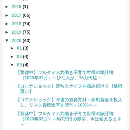
►
2016
(1)
►
2017
(65)
►
2018
(74)
►
2019
(75)
▼
2020
(43)
►
01
(3)
►
02
(4)
▼
03
(4)
【育休中】フルタイム共働き子育て世帯の家計簿
（2020年01月）～ひな人形、15万円也～
【コロナショック】落ちるナイフを掴み続けて【狼狽
買い】
【コロナショック】今後の投資方針～余剰資金を投入
し、リスク資産比率を95%～100%へ～
【育休中】フルタイム共働き子育て世帯の家計簿
（2020年02月）～約7万円の赤字、今は耐えるとき
～