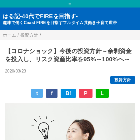
=
はる記-40代でFIREを目指す-
趣味で働くCoast FIREを目指すフルタイム共働き子育て世帯
ホーム
/
投資方針
/
【コロナショック】今後の投資方針～余剰資金
を投入し、リスク資産比率を95%～100%へ～
2020/03/23
投資方針
t
f
B!
P
L