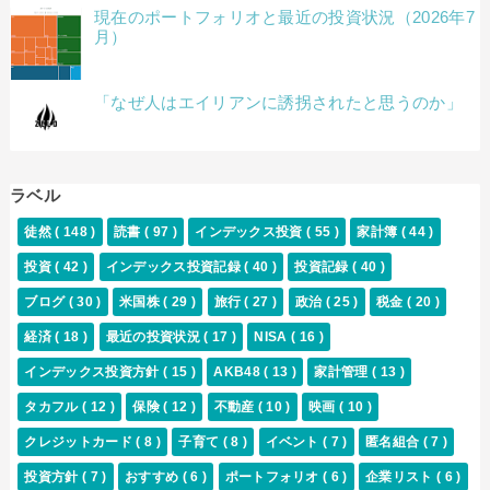
現在のポートフォリオと最近の投資状況（2026年7
月）
「なぜ人はエイリアンに誘拐されたと思うのか」
ラベル
徒然
( 148 )
読書
( 97 )
インデックス投資
( 55 )
家計簿
( 44 )
投資
( 42 )
インデックス投資記録
( 40 )
投資記録
( 40 )
ブログ
( 30 )
米国株
( 29 )
旅行
( 27 )
政治
( 25 )
税金
( 20 )
経済
( 18 )
最近の投資状況
( 17 )
NISA
( 16 )
インデックス投資方針
( 15 )
AKB48
( 13 )
家計管理
( 13 )
タカフル
( 12 )
保険
( 12 )
不動産
( 10 )
映画
( 10 )
クレジットカード
( 8 )
子育て
( 8 )
イベント
( 7 )
匿名組合
( 7 )
投資方針
( 7 )
おすすめ
( 6 )
ポートフォリオ
( 6 )
企業リスト
( 6 )