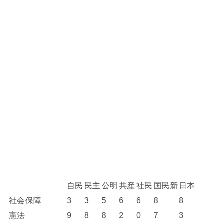
自民
民主
公明
共産
社民
国民新
日本
社会保障
3
3
5
6
6
8
8
憲法
9
8
8
2
0
7
3