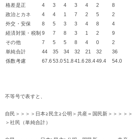
格差是正
4
3
4
3
4
2
8
政治とカネ
4
4
1
7
2
5
2
外交・安保
8
5
3
3
4
8
4
経済対策・税制
9
7
8
3
1
2
9
その他
7
5
5
8
4
0
2
単純合計
44
35
34
32
21
32
36
係数考慮
67.6
53.0
51.8
41.6
28.4
49.4
54.0
不等号で表すと、
自民＞＞＞＞日本≧民主≧公明＞共産＝国民新＞＞＞＞＞
＞社民（単純合計）