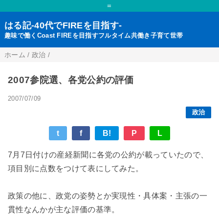
=
はる記-40代でFIREを目指す-
趣味で働くCoast FIREを目指すフルタイム共働き子育て世帯
ホーム
/
政治
/
2007参院選、各党公約の評価
2007/07/09
政治
t
f
B!
P
L
7月7日付けの産経新聞に各党の公約が載っていたので、
項目別に点数をつけて表にしてみた。
政策の他に、政党の姿勢とか実現性・具体案・主張の一
貫性なんかが主な評価の基準。