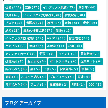
徒然
( 148 )
読書
( 97 )
インデックス投資
( 55 )
家計簿
( 44 )
投資
( 42 )
インデックス投資記録
( 40 )
投資記録
( 40 )
ブログ
( 30 )
米国株
( 29 )
旅行
( 27 )
政治
( 25 )
税金
( 20 )
経済
( 18 )
最近の投資状況
( 17 )
NISA
( 16 )
インデックス投資方針
( 15 )
AKB48
( 13 )
家計管理
( 13 )
タカフル
( 12 )
保険
( 12 )
不動産
( 10 )
映画
( 10 )
クレジットカード
( 8 )
子育て
( 8 )
イベント
( 7 )
匿名組合
( 7 )
投資方針
( 7 )
おすすめ
( 6 )
ポートフォリオ
( 6 )
企業リスト
( 6 )
調べてみた
( 6 )
妻
( 5 )
子供
( 5 )
投資雑感
( 5 )
目標
( 5 )
節約
( 5 )
ふるさと納税
( 4 )
プロフィール
( 4 )
家計
( 4 )
考えてみた
( 4 )
アニメ
( 3 )
投資戦略
( 2 )
FIRE
( 1 )
JGC
( 1 )
ブログ アーカイブ