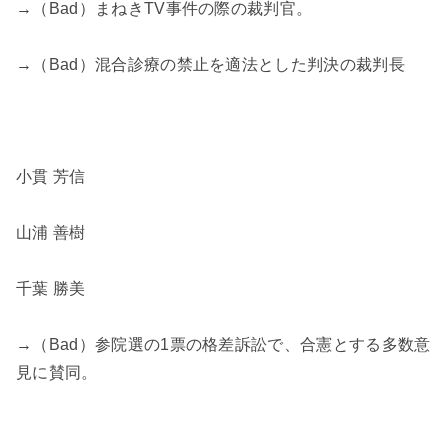
→（Bad）まねきTV事件の際の裁判官。
→（Bad）混合診療の禁止を適法とした判決の裁判長
小貫 芳信
山浦 善樹
千葉 勝美
→（Bad）参院選の1票の格差訴訟で、合憲とする多数意
見に賛同。