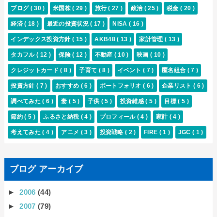
ブログ
( 30 )
米国株
( 29 )
旅行
( 27 )
政治
( 25 )
税金
( 20 )
経済
( 18 )
最近の投資状況
( 17 )
NISA
( 16 )
インデックス投資方針
( 15 )
AKB48
( 13 )
家計管理
( 13 )
タカフル
( 12 )
保険
( 12 )
不動産
( 10 )
映画
( 10 )
クレジットカード
( 8 )
子育て
( 8 )
イベント
( 7 )
匿名組合
( 7 )
投資方針
( 7 )
おすすめ
( 6 )
ポートフォリオ
( 6 )
企業リスト
( 6 )
調べてみた
( 6 )
妻
( 5 )
子供
( 5 )
投資雑感
( 5 )
目標
( 5 )
節約
( 5 )
ふるさと納税
( 4 )
プロフィール
( 4 )
家計
( 4 )
考えてみた
( 4 )
アニメ
( 3 )
投資戦略
( 2 )
FIRE
( 1 )
JGC
( 1 )
ブログ アーカイブ
►
2006
(44)
►
2007
(79)