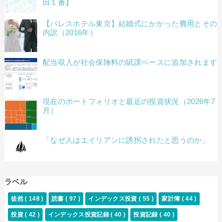
田１番】
【パレスホテル東京】結婚式にかかった費用とその
内訳（2016年）
配当収入が社会保険料の賦課ベースに追加されます
現在のポートフォリオと最近の投資状況（2026年7
月）
「なぜ人はエイリアンに誘拐されたと思うのか」
ラベル
徒然
( 148 )
読書
( 97 )
インデックス投資
( 55 )
家計簿
( 44 )
投資
( 42 )
インデックス投資記録
( 40 )
投資記録
( 40 )