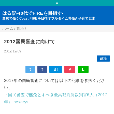
=
はる記-40代でFIREを目指す-
趣味で働くCoast FIREを目指すフルタイム共働き子育て世帯
ホーム
/
政治
/
2012国民審査に向けて
2012/12/09
政治
t
f
B!
P
L
2017年の国民審査については以下の記事を参照くださ
い。
・
国民審査で罷免とすべき最高裁判所裁判官6人（2017
年）|hexarys