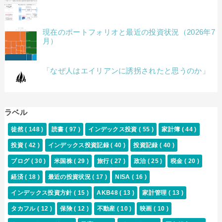
現在のポートフォリオと最近の投資状況（2026年7
月）
「なぜ人はエイリアンに誘拐されたと思うのか」
ラベル
徒然
( 148 )
読書
( 97 )
インデックス投資
( 55 )
家計簿
( 44 )
投資
( 42 )
インデックス投資記録
( 40 )
投資記録
( 40 )
ブログ
( 30 )
米国株
( 29 )
旅行
( 27 )
政治
( 25 )
税金
( 20 )
経済
( 18 )
最近の投資状況
( 17 )
NISA
( 16 )
インデックス投資方針
( 15 )
AKB48
( 13 )
家計管理
( 13 )
タカフル
( 12 )
保険
( 12 )
不動産
( 10 )
映画
( 10 )