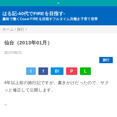
=
はる記-40代でFIREを目指す-
趣味で働くCoast FIREを目指すフルタイム共働き子育て世帯
ホーム
/
旅行
/
仙台（2013年01月）
2017/08/21
旅行
t
f
B!
P
L
4年以上前の旅行記ですが、書きかけだったので、サク
ッと修正して公開します。
--