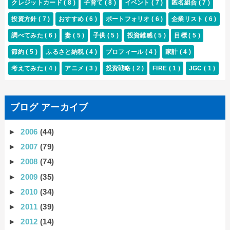
クレジットカード
( 8 )
子育て
( 8 )
イベント
( 7 )
匿名組合
( 7 )
投資方針
( 7 )
おすすめ
( 6 )
ポートフォリオ
( 6 )
企業リスト
( 6 )
調べてみた
( 6 )
妻
( 5 )
子供
( 5 )
投資雑感
( 5 )
目標
( 5 )
節約
( 5 )
ふるさと納税
( 4 )
プロフィール
( 4 )
家計
( 4 )
考えてみた
( 4 )
アニメ
( 3 )
投資戦略
( 2 )
FIRE
( 1 )
JGC
( 1 )
ブログ アーカイブ
►
2006
(44)
►
2007
(79)
►
2008
(74)
►
2009
(35)
►
2010
(34)
►
2011
(39)
►
2012
(14)