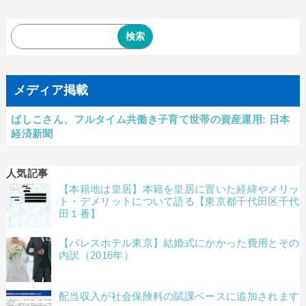
メディア掲載
ばしこさん、フルタイム共働き子育て世帯の資産運用: 日本
経済新聞
人気記事
【本籍地は皇居】本籍を皇居に置いた経緯やメリッ
ト・デメリットについて語る【東京都千代田区千代
田１番】
【パレスホテル東京】結婚式にかかった費用とその
内訳（2016年）
配当収入が社会保険料の賦課ベースに追加されます