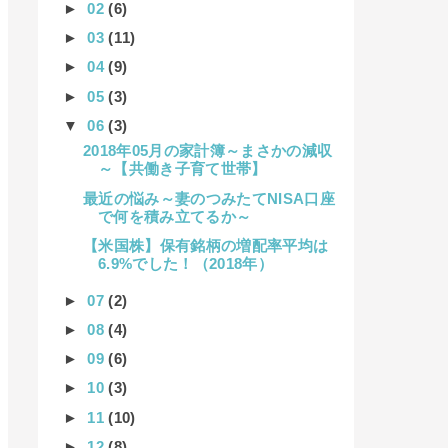
►
02
(6)
►
03
(11)
►
04
(9)
►
05
(3)
▼
06
(3)
2018年05月の家計簿～まさかの減収
～【共働き子育て世帯】
最近の悩み～妻のつみたてNISA口座
で何を積み立てるか～
【米国株】保有銘柄の増配率平均は
6.9%でした！（2018年）
►
07
(2)
►
08
(4)
►
09
(6)
►
10
(3)
►
11
(10)
►
12
(8)