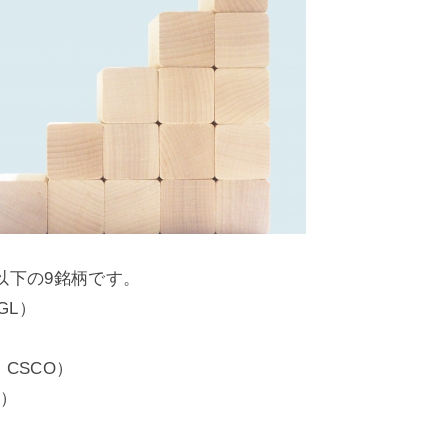
以下の9銘柄です。
GL）
：CSCO）
N）