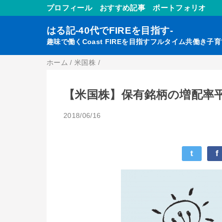
プロフィール
おすすめ記事
ポートフォリオ
はる記-40代でFIREを目指す-
趣味で働くCoast FIREを目指すフルタイム共働き子
ホーム
/
米国株
/
【米国株】保有銘柄の増配率平均
2018/06/16
t
f