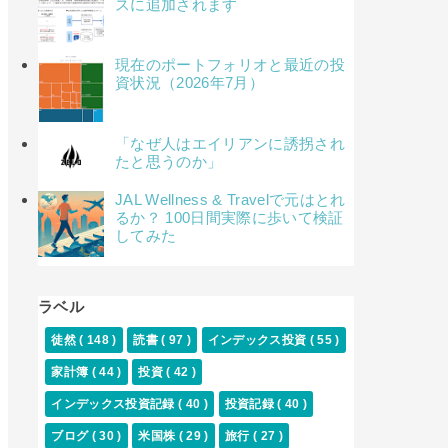
スに追加されます
現在のポートフォリオと最近の投
資状況（2026年7月）
「なぜ人はエイリアンに誘拐され
たと思うのか」
JAL Wellness & Travelで元はとれ
るか？ 100日間実際に歩いて検証
してみた
ラベル
徒然
( 148 )
読書
( 97 )
インデックス投資
( 55 )
家計簿
( 44 )
投資
( 42 )
インデックス投資記録
( 40 )
投資記録
( 40 )
ブログ
( 30 )
米国株
( 29 )
旅行
( 27 )