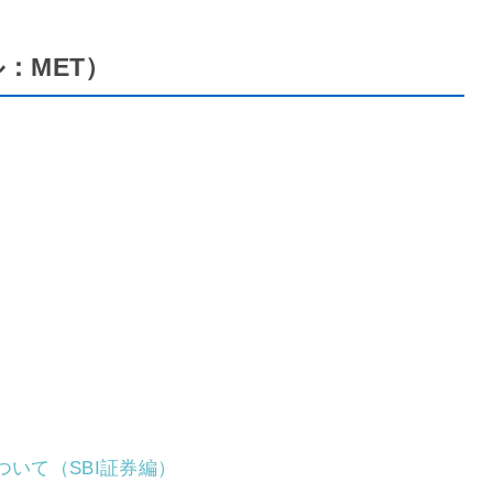
ル：MET）
ついて（SBI証券編）