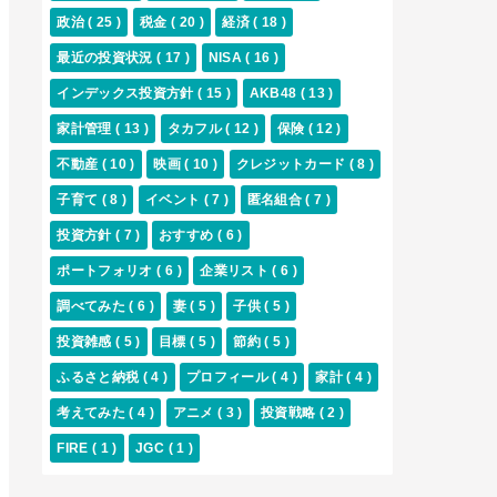
政治
( 25 )
税金
( 20 )
経済
( 18 )
最近の投資状況
( 17 )
NISA
( 16 )
インデックス投資方針
( 15 )
AKB48
( 13 )
家計管理
( 13 )
タカフル
( 12 )
保険
( 12 )
不動産
( 10 )
映画
( 10 )
クレジットカード
( 8 )
子育て
( 8 )
イベント
( 7 )
匿名組合
( 7 )
投資方針
( 7 )
おすすめ
( 6 )
ポートフォリオ
( 6 )
企業リスト
( 6 )
調べてみた
( 6 )
妻
( 5 )
子供
( 5 )
投資雑感
( 5 )
目標
( 5 )
節約
( 5 )
ふるさと納税
( 4 )
プロフィール
( 4 )
家計
( 4 )
考えてみた
( 4 )
アニメ
( 3 )
投資戦略
( 2 )
FIRE
( 1 )
JGC
( 1 )