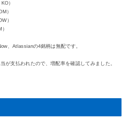
：KO）
XOM）
OW）
M）
eNow、Atlassianの4銘柄は無配です。
配当が支払われたので、増配率を確認してみました。