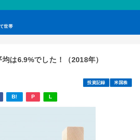
育て世帯
は6.9%でした！（2018年）
投資記録
米国株
B!
P
L