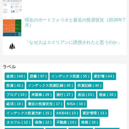
現在のポートフォリオと最近の投資状況（2026年7
月）
「なぜ人はエイリアンに誘拐されたと思うのか」
ラベル
徒然
( 148 )
読書
( 97 )
インデックス投資
( 55 )
家計簿
( 44 )
投資
( 42 )
インデックス投資記録
( 40 )
投資記録
( 40 )
ブログ
( 30 )
米国株
( 29 )
旅行
( 27 )
政治
( 25 )
税金
( 20 )
経済
( 18 )
最近の投資状況
( 17 )
NISA
( 16 )
インデックス投資方針
( 15 )
AKB48
( 13 )
家計管理
( 13 )
タカフル
( 12 )
保険
( 12 )
不動産
( 10 )
映画
( 10 )