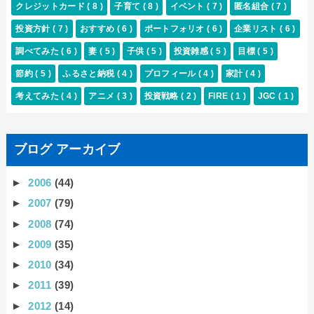
クレジットカード
( 8 )
子育て
( 8 )
イベント
( 7 )
匿名組合
( 7 )
投資方針
( 7 )
おすすめ
( 6 )
ポートフォリオ
( 6 )
企業リスト
( 6 )
調べてみた
( 6 )
妻
( 5 )
子供
( 5 )
投資雑感
( 5 )
目標
( 5 )
節約
( 5 )
ふるさと納税
( 4 )
プロフィール
( 4 )
家計
( 4 )
考えてみた
( 4 )
アニメ
( 3 )
投資戦略
( 2 )
FIRE
( 1 )
JGC
( 1 )
ブログ アーカイブ
►
2006
(44)
►
2007
(79)
►
2008
(74)
►
2009
(35)
►
2010
(34)
►
2011
(39)
►
2012
(14)