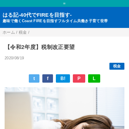
=
はる記-40代でFIREを目指す-
趣味で働くCoast FIREを目指すフルタイム共働き子育て世帯
ホーム
/
税金
/
【令和2年度】税制改正要望
2020/08/19
税金
t
f
B!
P
L