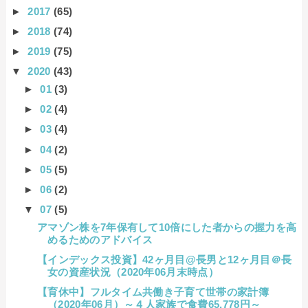
►
2017
(65)
►
2018
(74)
►
2019
(75)
▼
2020
(43)
►
01
(3)
►
02
(4)
►
03
(4)
►
04
(2)
►
05
(5)
►
06
(2)
▼
07
(5)
アマゾン株を7年保有して10倍にした者からの握力を高
めるためのアドバイス
【インデックス投資】42ヶ月目@長男と12ヶ月目＠長
女の資産状況（2020年06月末時点）
【育休中】フルタイム共働き子育て世帯の家計簿
（2020年06月）～４人家族で食費65,778円～