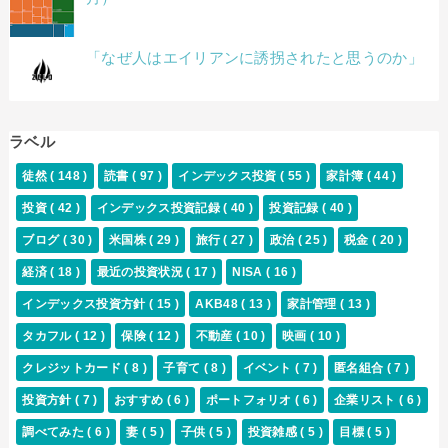
「なぜ人はエイリアンに誘拐されたと思うのか」
ラベル
徒然
( 148 )
読書
( 97 )
インデックス投資
( 55 )
家計簿
( 44 )
投資
( 42 )
インデックス投資記録
( 40 )
投資記録
( 40 )
ブログ
( 30 )
米国株
( 29 )
旅行
( 27 )
政治
( 25 )
税金
( 20 )
経済
( 18 )
最近の投資状況
( 17 )
NISA
( 16 )
インデックス投資方針
( 15 )
AKB48
( 13 )
家計管理
( 13 )
タカフル
( 12 )
保険
( 12 )
不動産
( 10 )
映画
( 10 )
クレジットカード
( 8 )
子育て
( 8 )
イベント
( 7 )
匿名組合
( 7 )
投資方針
( 7 )
おすすめ
( 6 )
ポートフォリオ
( 6 )
企業リスト
( 6 )
調べてみた
( 6 )
妻
( 5 )
子供
( 5 )
投資雑感
( 5 )
目標
( 5 )