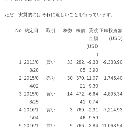
ただ、実質的にはそれに近しいことを行っています。
No
約定日
取引
株数
株価
受渡
正味投資額
金額
(USD)
(USD
)
1
2013/0
買い
33
282.
-9,33
-9,333.90
8/28
05
3.90
2
2015/0
売り
30
370.
11,07
1,745.40
4/02
21
9.30
3
2015/0
買い
14
472.
-6,64
-4,895.34
8/25
41
0.74
4
2016/1
買い
3
769.
-2,31
-7,214.93
1/04
46
9.59
5
2016/1
買い
5
766.
-3,84
-11,063.54