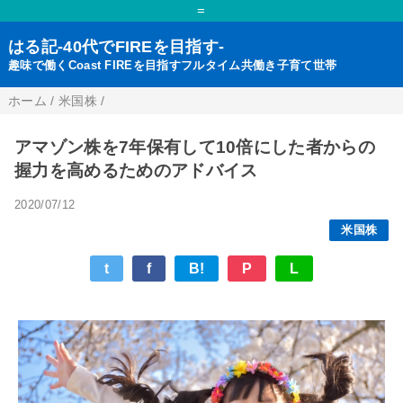
=
はる記-40代でFIREを目指す-
趣味で働くCoast FIREを目指すフルタイム共働き子育て世帯
ホーム
/
米国株
/
アマゾン株を7年保有して10倍にした者からの
握力を高めるためのアドバイス
2020/07/12
米国株
t
f
B!
P
L