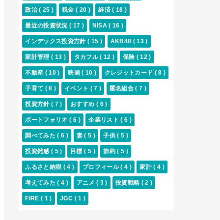
政治
( 25 )
税金
( 20 )
経済
( 18 )
最近の投資状況
( 17 )
NISA
( 16 )
インデックス投資方針
( 15 )
AKB48
( 13 )
家計管理
( 13 )
タカフル
( 12 )
保険
( 12 )
不動産
( 10 )
映画
( 10 )
クレジットカード
( 8 )
子育て
( 8 )
イベント
( 7 )
匿名組合
( 7 )
投資方針
( 7 )
おすすめ
( 6 )
ポートフォリオ
( 6 )
企業リスト
( 6 )
調べてみた
( 6 )
妻
( 5 )
子供
( 5 )
投資雑感
( 5 )
目標
( 5 )
節約
( 5 )
ふるさと納税
( 4 )
プロフィール
( 4 )
家計
( 4 )
考えてみた
( 4 )
アニメ
( 3 )
投資戦略
( 2 )
FIRE
( 1 )
JGC
( 1 )