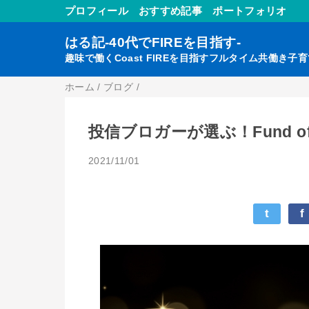
プロフィール
おすすめ記事
ポートフォリオ
はる記-40代でFIREを目指す-
趣味で働くCoast FIREを目指すフルタイム共働き子
ホーム
/
ブログ
/
投信ブロガーが選ぶ！Fund of 
2021/11/01
t
f