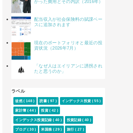
かった費用とその内訳（2016年）
配当収入が社会保険料の賦課ベー
スに追加されます
現在のポートフォリオと最近の投
資状況（2026年7月）
「なぜ人はエイリアンに誘拐され
たと思うのか」
ラベル
徒然
( 148 )
読書
( 97 )
インデックス投資
( 55 )
家計簿
( 44 )
投資
( 42 )
インデックス投資記録
( 40 )
投資記録
( 40 )
ブログ
( 30 )
米国株
( 29 )
旅行
( 27 )