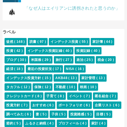
「なぜ人はエイリアンに誘拐されたと思うのか」
ラベル
徒然
( 148 )
読書
( 97 )
インデックス投資
( 55 )
家計簿
( 44 )
投資
( 42 )
インデックス投資記録
( 40 )
投資記録
( 40 )
ブログ
( 30 )
米国株
( 29 )
旅行
( 27 )
政治
( 25 )
税金
( 20 )
経済
( 18 )
最近の投資状況
( 17 )
NISA
( 16 )
インデックス投資方針
( 15 )
AKB48
( 13 )
家計管理
( 13 )
タカフル
( 12 )
保険
( 12 )
不動産
( 10 )
映画
( 10 )
クレジットカード
( 8 )
子育て
( 8 )
イベント
( 7 )
匿名組合
( 7 )
投資方針
( 7 )
おすすめ
( 6 )
ポートフォリオ
( 6 )
企業リスト
( 6 )
調べてみた
( 6 )
妻
( 5 )
子供
( 5 )
投資雑感
( 5 )
目標
( 5 )
節約
( 5 )
ふるさと納税
( 4 )
プロフィール
( 4 )
家計
( 4 )