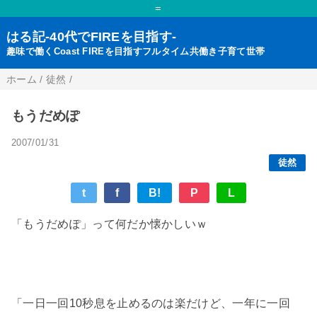
=
はる記-40代でFIREを目指す-
趣味で働くCoast FIREを目指すフルタイム共働き子育て世帯
ホーム
/
徒然
/
もうだめぽ
2007/01/31
徒然
t
f
B!
P
L
「もうだめぽ」って何だか懐かしいｗ
「一日一回10秒息を止めるのは楽だけど、一年に一回