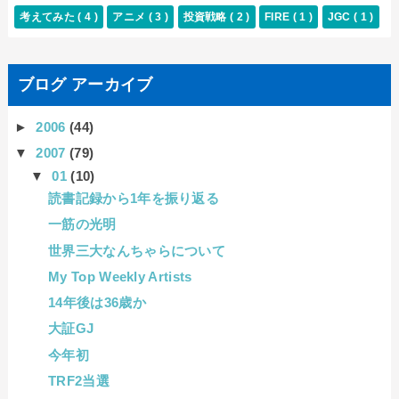
考えてみた
( 4 )
アニメ
( 3 )
投資戦略
( 2 )
FIRE
( 1 )
JGC
( 1 )
ブログ アーカイブ
►
2006
(44)
▼
2007
(79)
▼
01
(10)
読書記録から1年を振り返る
一筋の光明
世界三大なんちゃらについて
My Top Weekly Artists
14年後は36歳か
大証GJ
今年初
TRF2当選