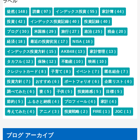
ラベル
徒然
( 148 )
読書
( 97 )
インデックス投資
( 55 )
家計簿
( 44 )
投資
( 42 )
インデックス投資記録
( 40 )
投資記録
( 40 )
ブログ
( 30 )
米国株
( 29 )
旅行
( 27 )
政治
( 25 )
税金
( 20 )
経済
( 18 )
最近の投資状況
( 17 )
NISA
( 16 )
インデックス投資方針
( 15 )
AKB48
( 13 )
家計管理
( 13 )
タカフル
( 12 )
保険
( 12 )
不動産
( 10 )
映画
( 10 )
クレジットカード
( 8 )
子育て
( 8 )
イベント
( 7 )
匿名組合
( 7 )
投資方針
( 7 )
おすすめ
( 6 )
ポートフォリオ
( 6 )
企業リスト
( 6 )
調べてみた
( 6 )
妻
( 5 )
子供
( 5 )
投資雑感
( 5 )
目標
( 5 )
節約
( 5 )
ふるさと納税
( 4 )
プロフィール
( 4 )
家計
( 4 )
考えてみた
( 4 )
アニメ
( 3 )
投資戦略
( 2 )
FIRE
( 1 )
JGC
( 1 )
ブログ アーカイブ