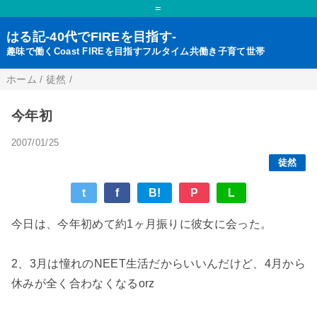
=
はる記-40代でFIREを目指す-
趣味で働くCoast FIREを目指すフルタイム共働き子育て世帯
ホーム
/
徒然
/
今年初
2007/01/25
徒然
t
f
B!
P
L
今日は、今年初めて約1ヶ月振りに彼女に会った。
2、3月は憧れのNEET生活だからいいんだけど、4月から
休みが全く合わなくなるorz