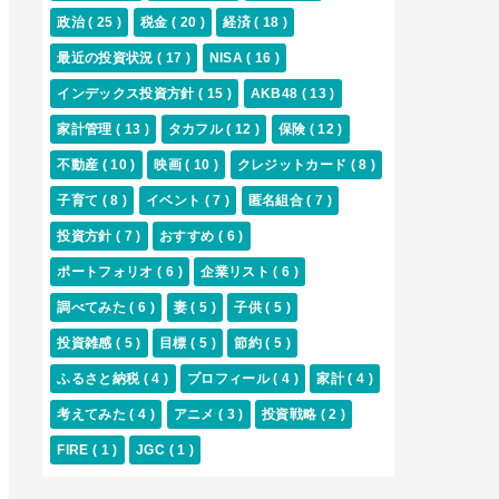
政治
( 25 )
税金
( 20 )
経済
( 18 )
最近の投資状況
( 17 )
NISA
( 16 )
インデックス投資方針
( 15 )
AKB48
( 13 )
家計管理
( 13 )
タカフル
( 12 )
保険
( 12 )
不動産
( 10 )
映画
( 10 )
クレジットカード
( 8 )
子育て
( 8 )
イベント
( 7 )
匿名組合
( 7 )
投資方針
( 7 )
おすすめ
( 6 )
ポートフォリオ
( 6 )
企業リスト
( 6 )
調べてみた
( 6 )
妻
( 5 )
子供
( 5 )
投資雑感
( 5 )
目標
( 5 )
節約
( 5 )
ふるさと納税
( 4 )
プロフィール
( 4 )
家計
( 4 )
考えてみた
( 4 )
アニメ
( 3 )
投資戦略
( 2 )
FIRE
( 1 )
JGC
( 1 )