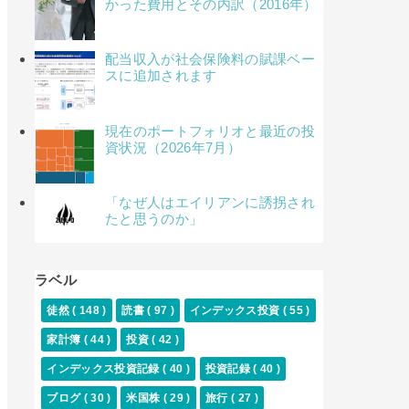
かった費用とその内訳（2016年）
配当収入が社会保険料の賦課ベー
スに追加されます
現在のポートフォリオと最近の投
資状況（2026年7月）
「なぜ人はエイリアンに誘拐され
たと思うのか」
ラベル
徒然
( 148 )
読書
( 97 )
インデックス投資
( 55 )
家計簿
( 44 )
投資
( 42 )
インデックス投資記録
( 40 )
投資記録
( 40 )
ブログ
( 30 )
米国株
( 29 )
旅行
( 27 )