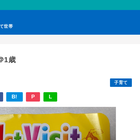
育て世帯
＠1歳
子育て
B!
P
L