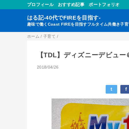
プロフィール
おすすめ記事
ポートフォリオ
はる記-40代でFIREを目指す-
趣味で働くCoast FIREを目指すフルタイム共働き子
ホーム
/
子育て
/
【TDL】ディズニーデビュー
2018/04/26
t
f