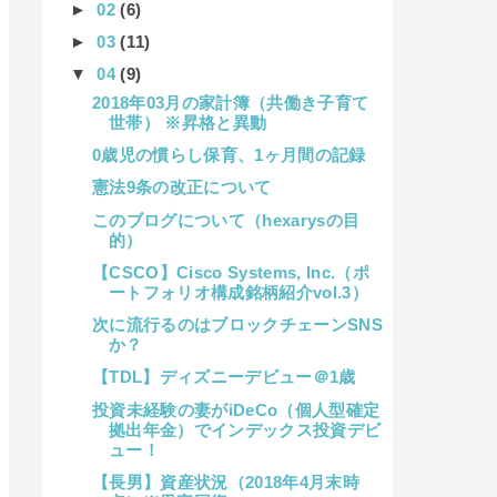
►
02
(6)
►
03
(11)
▼
04
(9)
2018年03月の家計簿（共働き子育て
世帯） ※昇格と異動
0歳児の慣らし保育、1ヶ月間の記録
憲法9条の改正について
このブログについて（hexarysの目
的）
【CSCO】Cisco Systems, Inc.（ポ
ートフォリオ構成銘柄紹介vol.3）
次に流行るのはブロックチェーンSNS
か？
【TDL】ディズニーデビュー＠1歳
投資未経験の妻がiDeCo（個人型確定
拠出年金）でインデックス投資デビ
ュー！
【長男】資産状況（2018年4月末時