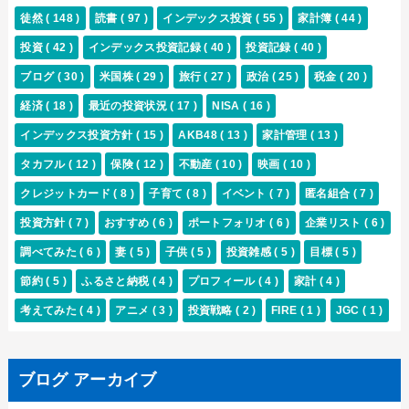
徒然
( 148 )
読書
( 97 )
インデックス投資
( 55 )
家計簿
( 44 )
投資
( 42 )
インデックス投資記録
( 40 )
投資記録
( 40 )
ブログ
( 30 )
米国株
( 29 )
旅行
( 27 )
政治
( 25 )
税金
( 20 )
経済
( 18 )
最近の投資状況
( 17 )
NISA
( 16 )
インデックス投資方針
( 15 )
AKB48
( 13 )
家計管理
( 13 )
タカフル
( 12 )
保険
( 12 )
不動産
( 10 )
映画
( 10 )
クレジットカード
( 8 )
子育て
( 8 )
イベント
( 7 )
匿名組合
( 7 )
投資方針
( 7 )
おすすめ
( 6 )
ポートフォリオ
( 6 )
企業リスト
( 6 )
調べてみた
( 6 )
妻
( 5 )
子供
( 5 )
投資雑感
( 5 )
目標
( 5 )
節約
( 5 )
ふるさと納税
( 4 )
プロフィール
( 4 )
家計
( 4 )
考えてみた
( 4 )
アニメ
( 3 )
投資戦略
( 2 )
FIRE
( 1 )
JGC
( 1 )
ブログ アーカイブ