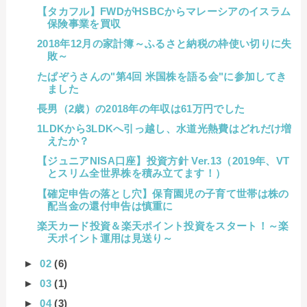
【タカフル】FWDがHSBCからマレーシアのイスラム
保険事業を買収
2018年12月の家計簿～ふるさと納税の枠使い切りに失
敗～
たぱぞうさんの"第4回 米国株を語る会"に参加してき
ました
長男（2歳）の2018年の年収は61万円でした
1LDKから3LDKへ引っ越し、水道光熱費はどれだけ増
えたか？
【ジュニアNISA口座】投資方針 Ver.13（2019年、VT
とスリム全世界株を積み立てます！）
【確定申告の落とし穴】保育園児の子育て世帯は株の
配当金の還付申告は慎重に
楽天カード投資＆楽天ポイント投資をスタート！～楽
天ポイント運用は見送り～
►
02
(6)
►
03
(1)
►
04
(3)