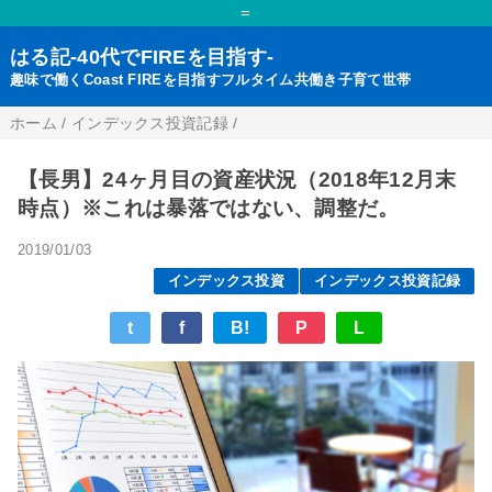
=
はる記-40代でFIREを目指す-
趣味で働くCoast FIREを目指すフルタイム共働き子育て世帯
ホーム
/
インデックス投資記録
/
【長男】24ヶ月目の資産状況（2018年12月末
時点）※これは暴落ではない、調整だ。
2019/01/03
インデックス投資
インデックス投資記録
t
f
B!
P
L