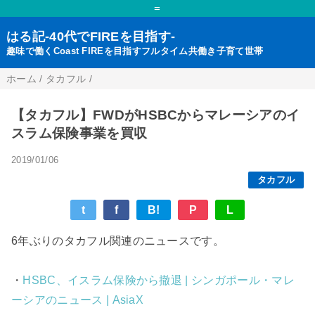
=
はる記-40代でFIREを目指す-
趣味で働くCoast FIREを目指すフルタイム共働き子育て世帯
ホーム
/
タカフル
/
【タカフル】FWDがHSBCからマレーシアのイ
スラム保険事業を買収
2019/01/06
タカフル
t
f
B!
P
L
6年ぶりのタカフル関連のニュースです。
・
HSBC、イスラム保険から撤退 | シンガポール・マレ
ーシアのニュース | AsiaX