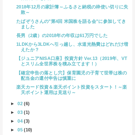
2018年12月の家計簿～ふるさと納税の枠使い切りに失
敗～
たぱぞうさんの"第4回 米国株を語る会"に参加してき
ました
長男（2歳）の2018年の年収は61万円でした
1LDKから3LDKへ引っ越し、水道光熱費はどれだけ増
えたか？
【ジュニアNISA口座】投資方針 Ver.13（2019年、VT
とスリム全世界株を積み立てます！）
【確定申告の落とし穴】保育園児の子育て世帯は株の
配当金の還付申告は慎重に
楽天カード投資＆楽天ポイント投資をスタート！～楽
天ポイント運用は見送り～
►
02
(6)
►
03
(1)
►
04
(3)
►
05
(10)