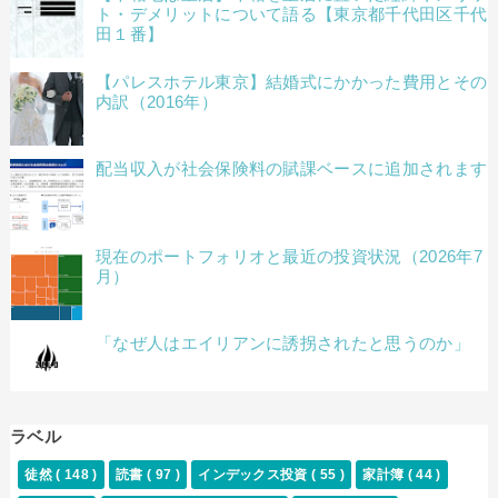
ト・デメリットについて語る【東京都千代田区千代
田１番】
【パレスホテル東京】結婚式にかかった費用とその
内訳（2016年）
配当収入が社会保険料の賦課ベースに追加されます
現在のポートフォリオと最近の投資状況（2026年7
月）
「なぜ人はエイリアンに誘拐されたと思うのか」
ラベル
徒然
( 148 )
読書
( 97 )
インデックス投資
( 55 )
家計簿
( 44 )