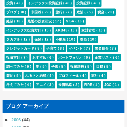
投資
( 42 )
インデックス投資記録
( 40 )
投資記録
( 40 )
ブログ
( 30 )
米国株
( 29 )
旅行
( 27 )
政治
( 25 )
税金
( 20 )
経済
( 18 )
最近の投資状況
( 17 )
NISA
( 16 )
インデックス投資方針
( 15 )
AKB48
( 13 )
家計管理
( 13 )
タカフル
( 12 )
保険
( 12 )
不動産
( 10 )
映画
( 10 )
クレジットカード
( 8 )
子育て
( 8 )
イベント
( 7 )
匿名組合
( 7 )
投資方針
( 7 )
おすすめ
( 6 )
ポートフォリオ
( 6 )
企業リスト
( 6 )
調べてみた
( 6 )
妻
( 5 )
子供
( 5 )
投資雑感
( 5 )
目標
( 5 )
節約
( 5 )
ふるさと納税
( 4 )
プロフィール
( 4 )
家計
( 4 )
考えてみた
( 4 )
アニメ
( 3 )
投資戦略
( 2 )
FIRE
( 1 )
JGC
( 1 )
ブログ アーカイブ
►
2006
(44)