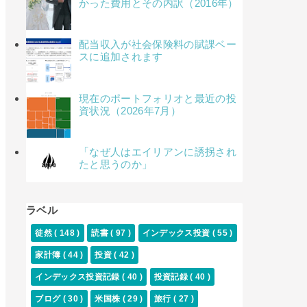
かった費用とその内訳（2016年）
配当収入が社会保険料の賦課ベー
スに追加されます
現在のポートフォリオと最近の投
資状況（2026年7月）
「なぜ人はエイリアンに誘拐され
たと思うのか」
ラベル
徒然
( 148 )
読書
( 97 )
インデックス投資
( 55 )
家計簿
( 44 )
投資
( 42 )
インデックス投資記録
( 40 )
投資記録
( 40 )
ブログ
( 30 )
米国株
( 29 )
旅行
( 27 )