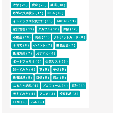
政治
( 25 )
税金
( 20 )
経済
( 18 )
最近の投資状況
( 17 )
NISA
( 16 )
インデックス投資方針
( 15 )
AKB48
( 13 )
家計管理
( 13 )
タカフル
( 12 )
保険
( 12 )
不動産
( 10 )
映画
( 10 )
クレジットカード
( 8 )
子育て
( 8 )
イベント
( 7 )
匿名組合
( 7 )
投資方針
( 7 )
おすすめ
( 6 )
ポートフォリオ
( 6 )
企業リスト
( 6 )
調べてみた
( 6 )
妻
( 5 )
子供
( 5 )
投資雑感
( 5 )
目標
( 5 )
節約
( 5 )
ふるさと納税
( 4 )
プロフィール
( 4 )
家計
( 4 )
考えてみた
( 4 )
アニメ
( 3 )
投資戦略
( 2 )
FIRE
( 1 )
JGC
( 1 )