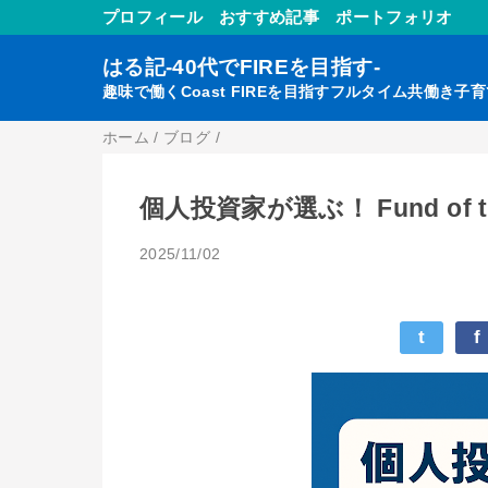
プロフィール
おすすめ記事
ポートフォリオ
はる記-40代でFIREを目指す-
趣味で働くCoast FIREを目指すフルタイム共働き子
ホーム
/
ブログ
/
個人投資家が選ぶ！ Fund of t
2025/11/02
t
f