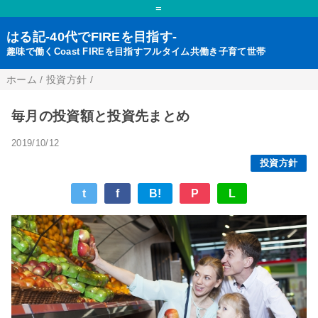
=
はる記-40代でFIREを目指す-
趣味で働くCoast FIREを目指すフルタイム共働き子育て世帯
ホーム
/
投資方針
/
毎月の投資額と投資先まとめ
2019/10/12
投資方針
t
f
B!
P
L