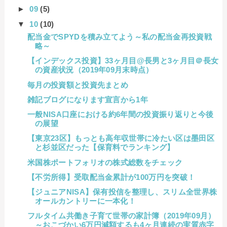
►
09
(5)
▼
10
(10)
配当金でSPYDを積み立てよう～私の配当金再投資戦
略～
【インデックス投資】33ヶ月目@長男と3ヶ月目＠長女
の資産状況（2019年09月末時点）
毎月の投資額と投資先まとめ
雑記ブログになります宣言から1年
一般NISA口座における約6年間の投資振り返りと今後
の展望
【東京23区】もっとも高年収世帯に冷たい区は墨田区
と杉並区だった【保育料でランキング】
米国株ポートフォリオの株式総数をチェック
【不労所得】受取配当金累計が100万円を突破！
【ジュニアNISA】保有投信を整理し、スリム全世界株
オールカントリーに一本化！
フルタイム共働き子育て世帯の家計簿（2019年09月）
～おこづかい6万円減額するも4ヶ月連続の実質赤字