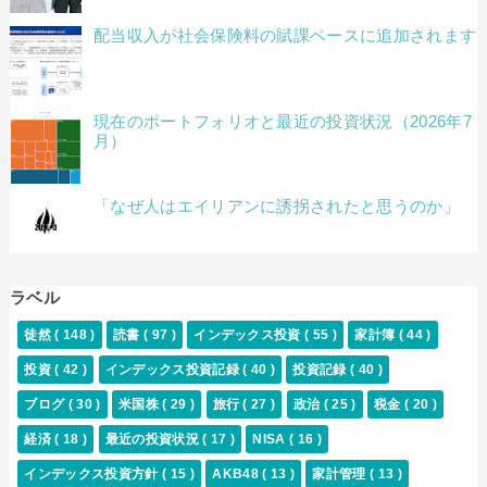
配当収入が社会保険料の賦課ベースに追加されます
現在のポートフォリオと最近の投資状況（2026年7
月）
「なぜ人はエイリアンに誘拐されたと思うのか」
ラベル
徒然
( 148 )
読書
( 97 )
インデックス投資
( 55 )
家計簿
( 44 )
投資
( 42 )
インデックス投資記録
( 40 )
投資記録
( 40 )
ブログ
( 30 )
米国株
( 29 )
旅行
( 27 )
政治
( 25 )
税金
( 20 )
経済
( 18 )
最近の投資状況
( 17 )
NISA
( 16 )
インデックス投資方針
( 15 )
AKB48
( 13 )
家計管理
( 13 )