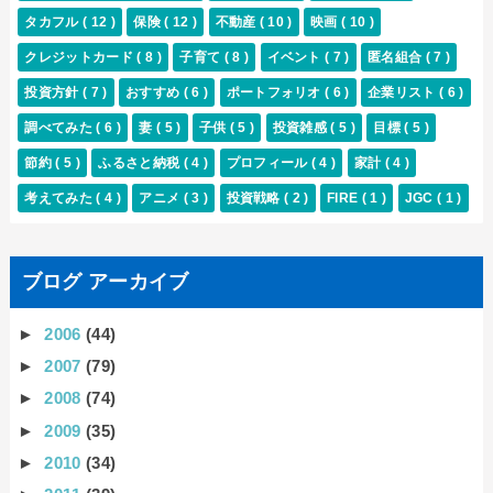
タカフル
( 12 )
保険
( 12 )
不動産
( 10 )
映画
( 10 )
クレジットカード
( 8 )
子育て
( 8 )
イベント
( 7 )
匿名組合
( 7 )
投資方針
( 7 )
おすすめ
( 6 )
ポートフォリオ
( 6 )
企業リスト
( 6 )
調べてみた
( 6 )
妻
( 5 )
子供
( 5 )
投資雑感
( 5 )
目標
( 5 )
節約
( 5 )
ふるさと納税
( 4 )
プロフィール
( 4 )
家計
( 4 )
考えてみた
( 4 )
アニメ
( 3 )
投資戦略
( 2 )
FIRE
( 1 )
JGC
( 1 )
ブログ アーカイブ
►
2006
(44)
►
2007
(79)
►
2008
(74)
►
2009
(35)
►
2010
(34)