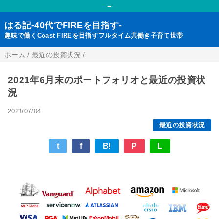
=
はる記-40代でFIREを目指す-
趣味で働くCoast FIREを目指すフルタイム共働き子育て世帯
ホーム
/
最近の投資状況
/
2021年6月末のポートフォリオと最近の投資状
況
2021/07/04
最近の投資状況
t
f
B!
P
L