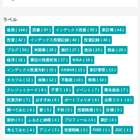
ラベル
徒然
( 148 )
読書
( 97 )
インデックス投資
( 55 )
家計簿
( 44 )
投資
( 42 )
インデックス投資記録
( 40 )
投資記録
( 40 )
ブログ
( 30 )
米国株
( 29 )
旅行
( 27 )
政治
( 25 )
税金
( 20 )
経済
( 18 )
最近の投資状況
( 17 )
NISA
( 16 )
インデックス投資方針
( 15 )
AKB48
( 13 )
家計管理
( 13 )
タカフル
( 12 )
保険
( 12 )
不動産
( 10 )
映画
( 10 )
クレジットカード
( 8 )
子育て
( 8 )
イベント
( 7 )
匿名組合
( 7 )
投資方針
( 7 )
おすすめ
( 6 )
ポートフォリオ
( 6 )
企業リスト
( 6 )
調べてみた
( 6 )
妻
( 5 )
子供
( 5 )
投資雑感
( 5 )
目標
( 5 )
節約
( 5 )
ふるさと納税
( 4 )
プロフィール
( 4 )
家計
( 4 )
考えてみた
( 4 )
アニメ
( 3 )
投資戦略
( 2 )
FIRE
( 1 )
JGC
( 1 )