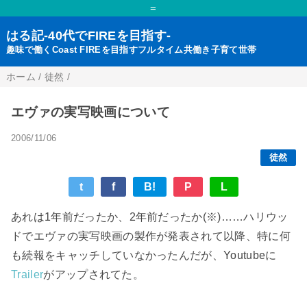
=
はる記-40代でFIREを目指す-
趣味で働くCoast FIREを目指すフルタイム共働き子育て世帯
ホーム
/
徒然
/
エヴァの実写映画について
2006/11/06
徒然
t
f
B!
P
L
あれは1年前だったか、2年前だったか(※)……ハリウッ
ドでエヴァの実写映画の製作が発表されて以降、特に何
も続報をキャッチしていなかったんだが、Youtubeに
Trailer
がアップされてた。