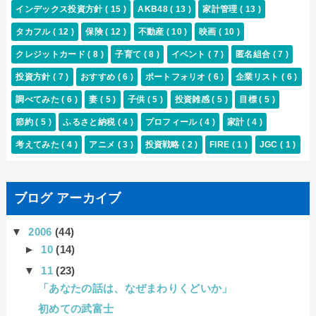
インデックス投資方針
( 15 )
AKB48
( 13 )
家計管理
( 13 )
タカフル
( 12 )
保険
( 12 )
不動産
( 10 )
映画
( 10 )
クレジットカード
( 8 )
子育て
( 8 )
イベント
( 7 )
匿名組合
( 7 )
投資方針
( 7 )
おすすめ
( 6 )
ポートフォリオ
( 6 )
企業リスト
( 6 )
調べてみた
( 6 )
妻
( 5 )
子供
( 5 )
投資雑感
( 5 )
目標
( 5 )
節約
( 5 )
ふるさと納税
( 4 )
プロフィール
( 4 )
家計
( 4 )
考えてみた
( 4 )
アニメ
( 3 )
投資戦略
( 2 )
FIRE
( 1 )
JGC
( 1 )
ブログ アーカイブ
▼
2006
(44)
►
10
(14)
▼
11
(23)
「あなたの話は、なぜまわりくどいか」
初めての武富士