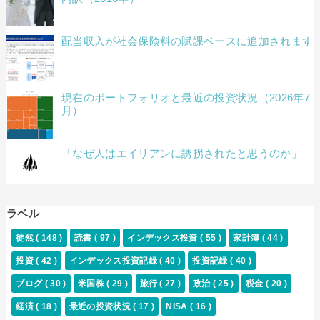
配当収入が社会保険料の賦課ベースに追加されます
現在のポートフォリオと最近の投資状況（2026年7
月）
「なぜ人はエイリアンに誘拐されたと思うのか」
ラベル
徒然
( 148 )
読書
( 97 )
インデックス投資
( 55 )
家計簿
( 44 )
投資
( 42 )
インデックス投資記録
( 40 )
投資記録
( 40 )
ブログ
( 30 )
米国株
( 29 )
旅行
( 27 )
政治
( 25 )
税金
( 20 )
経済
( 18 )
最近の投資状況
( 17 )
NISA
( 16 )