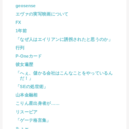
geosense
エヴァの実写映画について
FX
1年前
「なぜ人はエイリアンに誘拐されたと思うのか」
行列
P-Oneカード
彼女遍歴
「へぇ、儲かる会社はこんなことをやっているん
だ！」
「SEの処世術」
山本金融相
こりん星出身者が……
リスーピア
「ゲーテ格言集」
ちょｗ