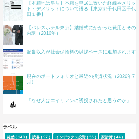
【本籍地は皇居】本籍を皇居に置いた経緯やメリッ
ト・デメリットについて語る【東京都千代田区千代
田１番】
【パレスホテル東京】結婚式にかかった費用とその
内訳（2016年）
配当収入が社会保険料の賦課ベースに追加されます
現在のポートフォリオと最近の投資状況（2026年7
月）
「なぜ人はエイリアンに誘拐されたと思うのか」
ラベル
徒然
( 148 )
読書
( 97 )
インデックス投資
( 55 )
家計簿
( 44 )