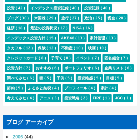
投資
( 42 )
インデックス投資記録
( 40 )
投資記録
( 40 )
ブログ
( 30 )
米国株
( 29 )
旅行
( 27 )
政治
( 25 )
税金
( 20 )
経済
( 18 )
最近の投資状況
( 17 )
NISA
( 16 )
インデックス投資方針
( 15 )
AKB48
( 13 )
家計管理
( 13 )
タカフル
( 12 )
保険
( 12 )
不動産
( 10 )
映画
( 10 )
クレジットカード
( 8 )
子育て
( 8 )
イベント
( 7 )
匿名組合
( 7 )
投資方針
( 7 )
おすすめ
( 6 )
ポートフォリオ
( 6 )
企業リスト
( 6 )
調べてみた
( 6 )
妻
( 5 )
子供
( 5 )
投資雑感
( 5 )
目標
( 5 )
節約
( 5 )
ふるさと納税
( 4 )
プロフィール
( 4 )
家計
( 4 )
考えてみた
( 4 )
アニメ
( 3 )
投資戦略
( 2 )
FIRE
( 1 )
JGC
( 1 )
ブログ アーカイブ
►
2006
(44)