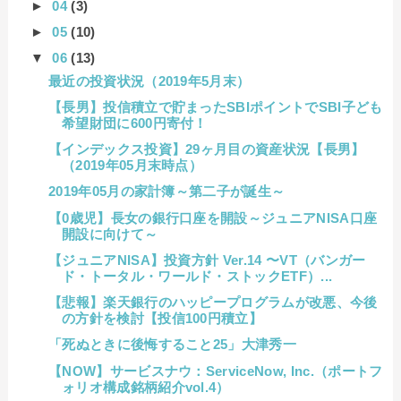
►
04
(3)
►
05
(10)
▼
06
(13)
最近の投資状況（2019年5月末）
【長男】投信積立で貯まったSBIポイントでSBI子ども
希望財団に600円寄付！
【インデックス投資】29ヶ月目の資産状況【長男】
（2019年05月末時点）
2019年05月の家計簿～第二子が誕生～
【0歳児】長女の銀行口座を開設～ジュニアNISA口座
開設に向けて～
【ジュニアNISA】投資方針 Ver.14 〜VT（バンガー
ド・トータル・ワールド・ストックETF）...
【悲報】楽天銀行のハッピープログラムが改悪、今後
の方針を検討【投信100円積立】
「死ぬときに後悔すること25」大津秀一
【NOW】サービスナウ：ServiceNow, Inc.（ポートフ
ォリオ構成銘柄紹介vol.4）