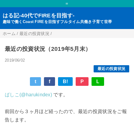
=
はる記-40代でFIREを目指す-
趣味で働くCoast FIREを目指すフルタイム共働き子育て世帯
ホーム
/
最近の投資状況
/
最近の投資状況（2019年5月末）
2019/06/02
最近の投資状況
t
f
B!
P
L
ばしこ(@harukindex)
です。
前回から３ヶ月ほど経ったので、最近の投資状況をご報
告します。