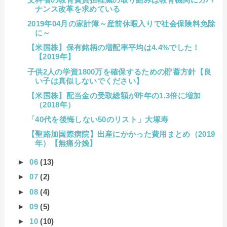
ナンス改革を求めている
2019年04月の家計簿～産前休暇入りで社会保険料免除
に～
【米国株】保有銘柄の増配率平均は4.4%でした！
【2019年】
子供2人の学資1800万を確保するための貯蓄方針【良
い子は真似しないでください】
【米国株】配当金の受取総額が昨年の1.3倍に増加
（2018年）
「40代を後悔しない50のリスト」大塚寿
【聖路加国際病院】出産にかかった費用まとめ（2019
年）【無痛分娩】
►
06
(13)
►
07
(2)
►
08
(4)
►
09
(5)
►
10
(10)