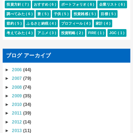
投資方針
( 7 )
おすすめ
( 6 )
ポートフォリオ
( 6 )
企業リスト
( 6 )
調べてみた
( 6 )
妻
( 5 )
子供
( 5 )
投資雑感
( 5 )
目標
( 5 )
節約
( 5 )
ふるさと納税
( 4 )
プロフィール
( 4 )
家計
( 4 )
考えてみた
( 4 )
アニメ
( 3 )
投資戦略
( 2 )
FIRE
( 1 )
JGC
( 1 )
ブログ アーカイブ
►
2006
(44)
►
2007
(79)
►
2008
(74)
►
2009
(35)
►
2010
(34)
►
2011
(39)
►
2012
(14)
►
2013
(11)