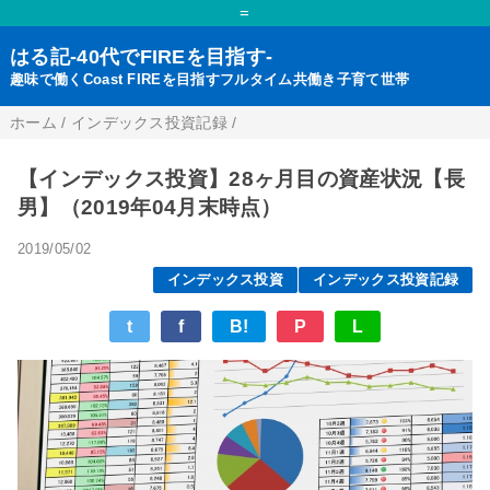
=
はる記-40代でFIREを目指す-
趣味で働くCoast FIREを目指すフルタイム共働き子育て世帯
ホーム
/
インデックス投資記録
/
【インデックス投資】28ヶ月目の資産状況【長
男】（2019年04月末時点）
2019/05/02
インデックス投資
インデックス投資記録
t
f
B!
P
L