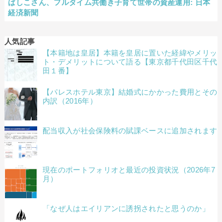
ばしこさん、フルタイム共働き子育て世帯の資産運用: 日本
経済新聞
人気記事
【本籍地は皇居】本籍を皇居に置いた経緯やメリッ
ト・デメリットについて語る【東京都千代田区千代
田１番】
【パレスホテル東京】結婚式にかかった費用とその
内訳（2016年）
配当収入が社会保険料の賦課ベースに追加されます
現在のポートフォリオと最近の投資状況（2026年7
月）
「なぜ人はエイリアンに誘拐されたと思うのか」