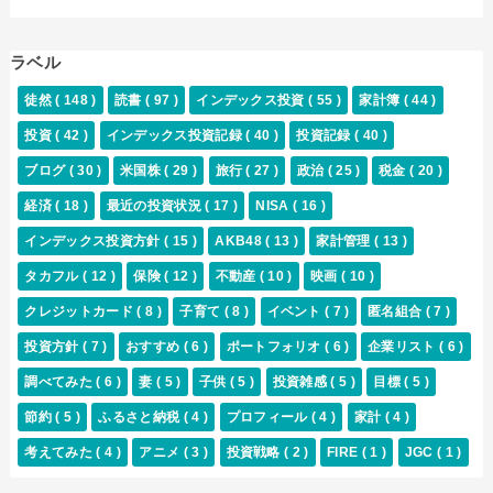
ラベル
徒然
( 148 )
読書
( 97 )
インデックス投資
( 55 )
家計簿
( 44 )
投資
( 42 )
インデックス投資記録
( 40 )
投資記録
( 40 )
ブログ
( 30 )
米国株
( 29 )
旅行
( 27 )
政治
( 25 )
税金
( 20 )
経済
( 18 )
最近の投資状況
( 17 )
NISA
( 16 )
インデックス投資方針
( 15 )
AKB48
( 13 )
家計管理
( 13 )
タカフル
( 12 )
保険
( 12 )
不動産
( 10 )
映画
( 10 )
クレジットカード
( 8 )
子育て
( 8 )
イベント
( 7 )
匿名組合
( 7 )
投資方針
( 7 )
おすすめ
( 6 )
ポートフォリオ
( 6 )
企業リスト
( 6 )
調べてみた
( 6 )
妻
( 5 )
子供
( 5 )
投資雑感
( 5 )
目標
( 5 )
節約
( 5 )
ふるさと納税
( 4 )
プロフィール
( 4 )
家計
( 4 )
考えてみた
( 4 )
アニメ
( 3 )
投資戦略
( 2 )
FIRE
( 1 )
JGC
( 1 )