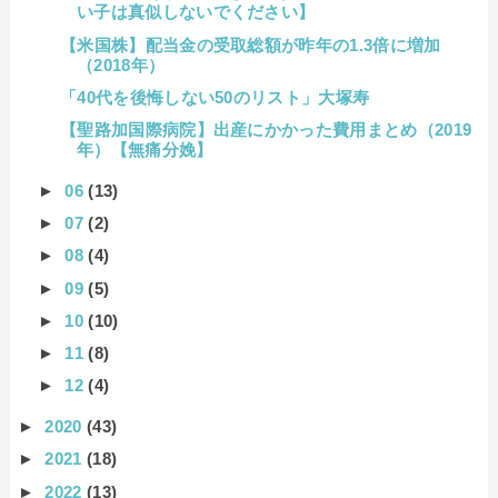
い子は真似しないでください】
【米国株】配当金の受取総額が昨年の1.3倍に増加
（2018年）
「40代を後悔しない50のリスト」大塚寿
【聖路加国際病院】出産にかかった費用まとめ（2019
年）【無痛分娩】
►
06
(13)
►
07
(2)
►
08
(4)
►
09
(5)
►
10
(10)
►
11
(8)
►
12
(4)
►
2020
(43)
►
2021
(18)
►
2022
(13)