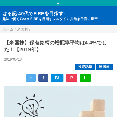
=
はる記-40代でFIREを目指す-
趣味で働くCoast FIREを目指すフルタイム共働き子育て世帯
ホーム
/
米国株
/
【米国株】保有銘柄の増配率平均は4.4%でし
た！【2019年】
2019/05/18
投資記録
米国株
t
f
B!
P
L