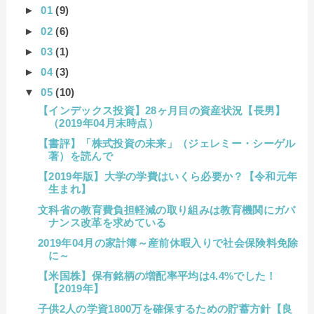
►
01
(9)
►
02
(6)
►
03
(1)
►
04
(3)
▼
05
(10)
【インデックス投資】28ヶ月目の資産状況【長男】
（2019年04月末時点）
【書評】「株式投資の未来」（ジェレミー・シーゲル
著）を読んで
【2019年版】大学の学費はいくら必要か？【令和元年
生まれ】
文科省の教育費負担軽減の取り組みは教育機関にガバ
ナンス改革を求めている
2019年04月の家計簿～産前休暇入りで社会保険料免除
に～
【米国株】保有銘柄の増配率平均は4.4%でした！
【2019年】
子供2人の学資1800万を確保するための貯蓄方針【良