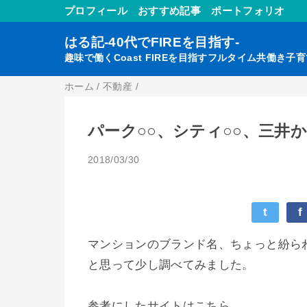
プロフィール
おすすめ記事
ポートフォリオ
はる記-40代でFIREを目指す-
趣味で働くCoast FIREを目指すフルタイム共働き子
ホーム
/
不動産
/
パーク○○、シティ○○、三井
2018/03/30
t
f
マンションのブランド名、ちょっと紛ら
と思って少し調べてみました。
参考にしたサイトはこちら。