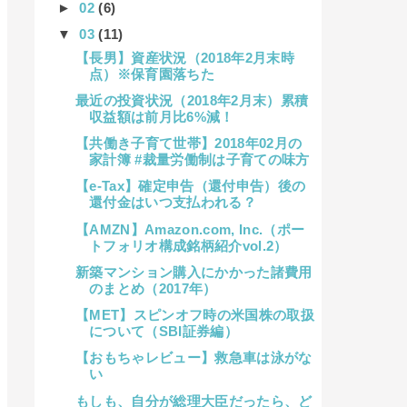
►
02
(6)
▼
03
(11)
【長男】資産状況（2018年2月末時
点）※保育園落ちた
最近の投資状況（2018年2月末）累積
収益額は前月比6%減！
【共働き子育て世帯】2018年02月の
家計簿 #裁量労働制は子育ての味方
【e-Tax】確定申告（還付申告）後の
還付金はいつ支払われる？
【AMZN】Amazon.com, Inc.（ポー
トフォリオ構成銘柄紹介vol.2）
新築マンション購入にかかった諸費用
のまとめ（2017年）
【MET】スピンオフ時の米国株の取扱
について（SBI証券編）
【おもちゃレビュー】救急車は泳がな
い
もしも、自分が総理大臣だったら、ど