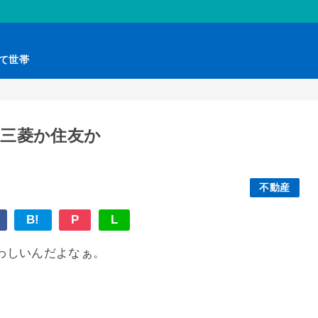
育て世帯
か三菱か住友か
不動産
B!
P
L
わしいんだよなぁ。