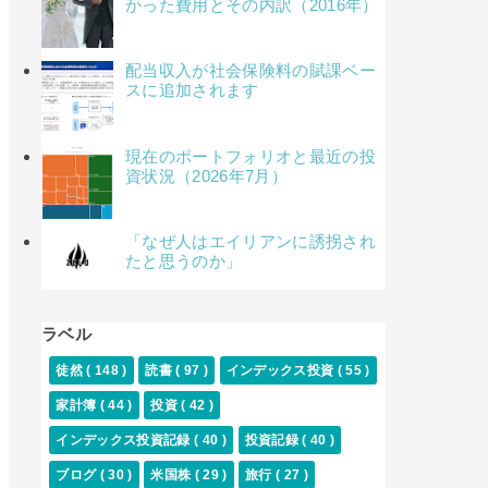
かった費用とその内訳（2016年）
配当収入が社会保険料の賦課ベー
スに追加されます
現在のポートフォリオと最近の投
資状況（2026年7月）
「なぜ人はエイリアンに誘拐され
たと思うのか」
ラベル
徒然
( 148 )
読書
( 97 )
インデックス投資
( 55 )
家計簿
( 44 )
投資
( 42 )
インデックス投資記録
( 40 )
投資記録
( 40 )
ブログ
( 30 )
米国株
( 29 )
旅行
( 27 )