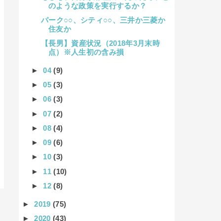
のような政策を実行するか？
パーク○○、シティ○○、三井か三菱か
住友か
【長男】資産状況（2018年3月末時
点）※人生初の含み損
►
04
(9)
►
05
(3)
►
06
(3)
►
07
(2)
►
08
(4)
►
09
(6)
►
10
(3)
►
11
(10)
►
12
(8)
►
2019
(75)
►
2020
(43)