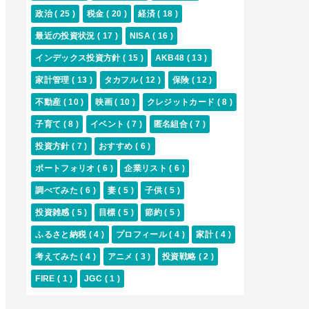
政治
( 25 )
税金
( 20 )
経済
( 18 )
最近の投資状況
( 17 )
NISA
( 16 )
インデックス投資方針
( 15 )
AKB48
( 13 )
家計管理
( 13 )
タカフル
( 12 )
保険
( 12 )
不動産
( 10 )
映画
( 10 )
クレジットカード
( 8 )
子育て
( 8 )
イベント
( 7 )
匿名組合
( 7 )
投資方針
( 7 )
おすすめ
( 6 )
ポートフォリオ
( 6 )
企業リスト
( 6 )
調べてみた
( 6 )
妻
( 5 )
子供
( 5 )
投資雑感
( 5 )
目標
( 5 )
節約
( 5 )
ふるさと納税
( 4 )
プロフィール
( 4 )
家計
( 4 )
考えてみた
( 4 )
アニメ
( 3 )
投資戦略
( 2 )
FIRE
( 1 )
JGC
( 1 )